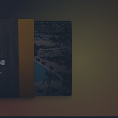
NI
O ITALIA
NKA VILLAGE
2
VIDEO