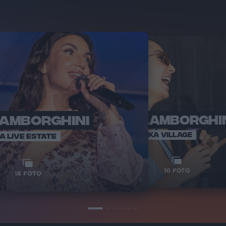
LAMBORGHINI
ELETTRA LAMBORGHI
RADI
VOI TA
VOI TANKA VILLAGE
IA LIVE ESTATE
1
VIDEO
10
FOTO
18
FOTO