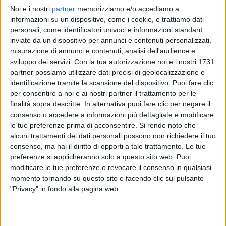
Noi e i nostri
partner
memorizziamo e/o accediamo a
LA FINALE
6 FEBBRAIO 2022
BEST OF
informazioni su un dispositivo, come i cookie, e trattiamo dati
SANREMO 2022
FUORI SANREMO REWARD
personali, come identificatori univoci e informazioni standard
FUORI SANREMO REWARD
inviate da un dispositivo per annunci e contenuti personalizzati,
49
FOTO
misurazione di annunci e contenuti, analisi dell'audience e
2
VIDEO
sviluppo dei servizi.
Con la tua autorizzazione noi e i nostri 1731
2
VIDEO
17
FOTO
partner possiamo utilizzare dati precisi di geolocalizzazione e
identificazione tramite la scansione del dispositivo. Puoi fare clic
per consentire a noi e ai nostri partner il trattamento per le
finalità sopra descritte. In alternativa puoi fare clic per negare il
consenso o accedere a informazioni più dettagliate e modificare
le tue preferenze prima di acconsentire.
Si rende noto che
News correlate
alcuni trattamenti dei dati personali possono non richiedere il tuo
consenso, ma hai il diritto di opporti a tale trattamento. Le tue
preferenze si applicheranno solo a questo sito web. Puoi
modificare le tue preferenze o revocare il consenso in qualsiasi
momento tornando su questo sito e facendo clic sul pulsante
"Privacy" in fondo alla pagina web.