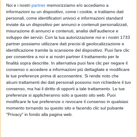
Noi e i nostri
partner
memorizziamo e/o accediamo a
JOVA BEACH PARTY 2022
JOVANOTTI
JOVANOTTI
informazioni su un dispositivo, come i cookie, e trattiamo dati
BRESSO (MI) 10/09/2022
RADIO ITALIA LIVE
personali, come identificatori univoci e informazioni standard
INTERVISTA 23/01/25
inviate da un dispositivo per annunci e contenuti personalizzati,
24
FOTO
misurazione di annunci e contenuti, analisi dell'audience e
1
VIDEO
20
FOTO
sviluppo dei servizi.
Con la tua autorizzazione noi e i nostri 1733
1
VIDEO
20
FOTO
partner possiamo utilizzare dati precisi di geolocalizzazione e
identificazione tramite la scansione del dispositivo. Puoi fare clic
per consentire a noi e ai nostri partner il trattamento per le
finalità sopra descritte. In alternativa puoi fare clic per negare il
consenso o accedere a informazioni più dettagliate e modificare
le tue preferenze prima di acconsentire.
Si rende noto che
News correlate
alcuni trattamenti dei dati personali possono non richiedere il tuo
consenso, ma hai il diritto di opporti a tale trattamento. Le tue
preferenze si applicheranno solo a questo sito web. Puoi
modificare le tue preferenze o revocare il consenso in qualsiasi
momento tornando su questo sito e facendo clic sul pulsante
"Privacy" in fondo alla pagina web.