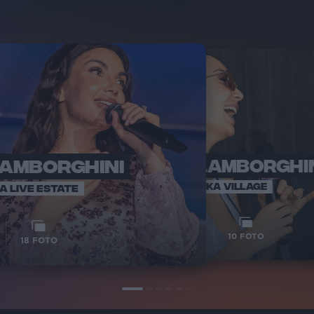
LAMBORGHINI
ELETTRA LAMBORGHI
RADI
VOI TA
VOI TANKA VILLAGE
IA LIVE ESTATE
1
VIDEO
10
FOTO
18
FOTO