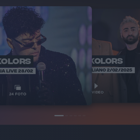
KOLORS
THE KOLORS
THE
INTER
SANREMO ITALIANO 2/02/2025
IA LIVE 28/02
1
VIDEO
1
VIDEO
24
FOTO