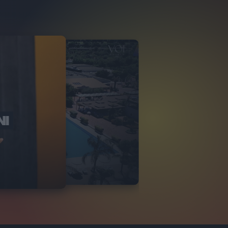
NI
O ITALIA
NKA VILLAGE
2
VIDEO