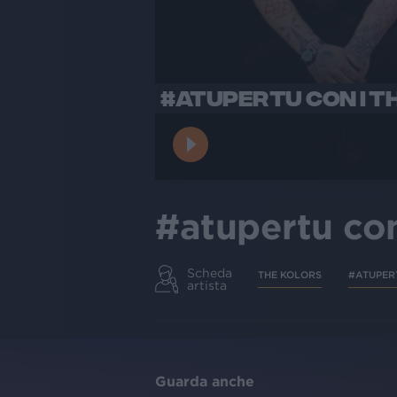
#ATUPERTU CON I T
#atupertu con
Scheda
THE KOLORS
#ATUPER
artista
Guarda anche