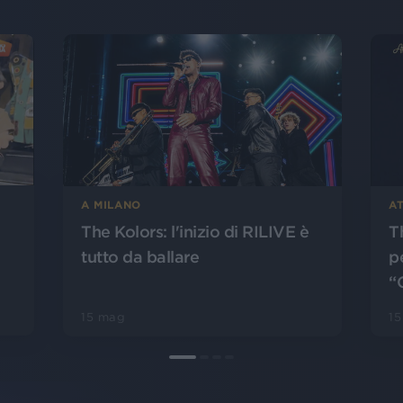
A MILANO
AT
The Kolors: l'inizio di RILIVE è
T
tutto da ballare
pe
“
15 mag
1