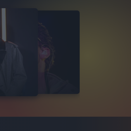
 KOLORS
VISTA 15/03
17
FOTO