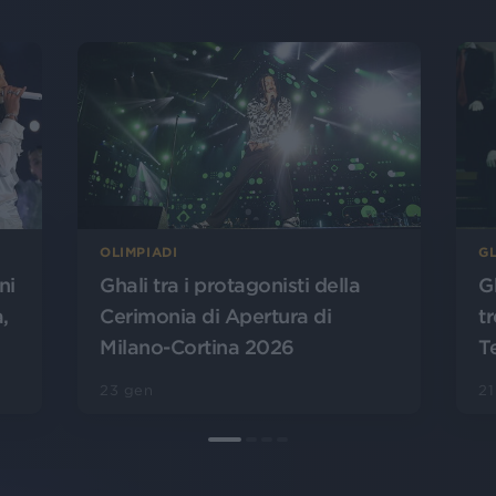
OLIMPIADI
GL
ni
Ghali tra i protagonisti della
G
,
Cerimonia di Apertura di
t
Milano-Cortina 2026
T
23 gen
21