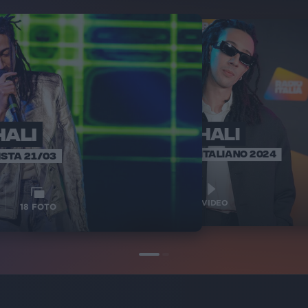
HALI
GHALI
SANREMO ITALIANO 2024
ISTA 21/03
1
VIDEO
18
FOTO