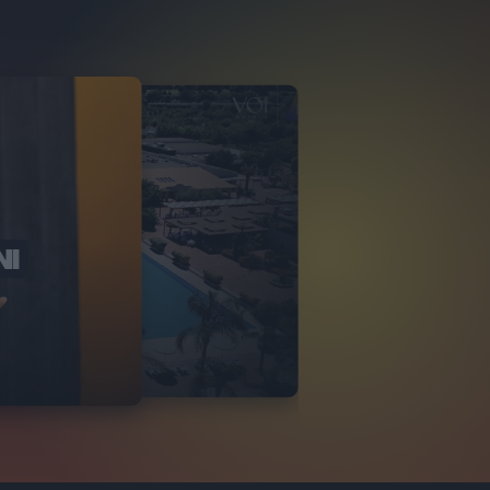
NI
O ITALIA
NKA VILLAGE
2
VIDEO