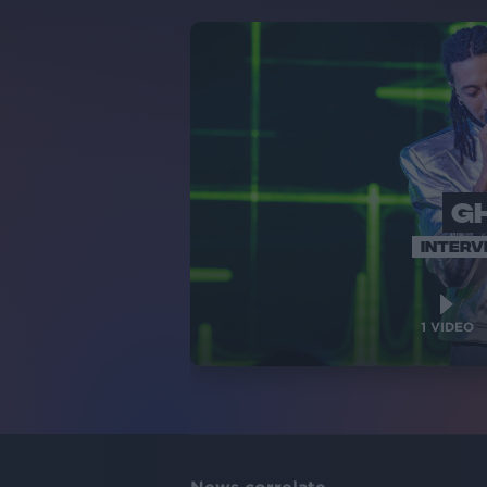
G
INTERV
1
VIDEO