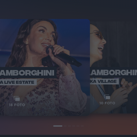
LAMBORGHINI
ELETTRA LAMBORGHI
RADI
VOI TA
VOI TANKA VILLAGE
IA LIVE ESTATE
1
VIDEO
10
FOTO
18
FOTO