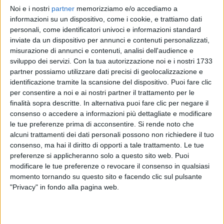
Noi e i nostri
partner
memorizziamo e/o accediamo a
RADIO ITALIA
RADIO ITALIA
RADIO ITALIA
informazioni su un dispositivo, come i cookie, e trattiamo dati
BRAVO BAIA DI TINDARI 2026
VOI ARENELLA RESORT
personali, come identificatori univoci e informazioni standard
VOI TANKA VILLAGE
inviate da un dispositivo per annunci e contenuti personalizzati,
1
VIDEO
misurazione di annunci e contenuti, analisi dell'audience e
1
VIDEO
sviluppo dei servizi.
Con la tua autorizzazione noi e i nostri 1733
2
VIDEO
partner possiamo utilizzare dati precisi di geolocalizzazione e
identificazione tramite la scansione del dispositivo. Puoi fare clic
per consentire a noi e ai nostri partner il trattamento per le
finalità sopra descritte. In alternativa puoi fare clic per negare il
consenso o accedere a informazioni più dettagliate e modificare
le tue preferenze prima di acconsentire.
Si rende noto che
News correlate
alcuni trattamenti dei dati personali possono non richiedere il tuo
consenso, ma hai il diritto di opporti a tale trattamento. Le tue
preferenze si applicheranno solo a questo sito web. Puoi
modificare le tue preferenze o revocare il consenso in qualsiasi
momento tornando su questo sito e facendo clic sul pulsante
"Privacy" in fondo alla pagina web.