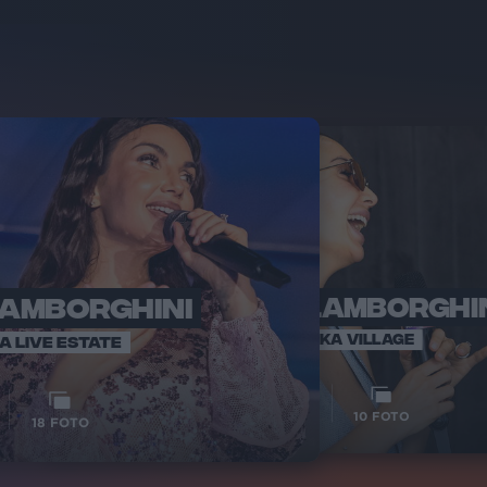
LAMBORGHINI
ELETTRA LAMBORGHI
RADI
VOI TA
VOI TANKA VILLAGE
IA LIVE ESTATE
1
VIDEO
10
FOTO
18
FOTO