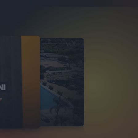
NI
O ITALIA
NKA VILLAGE
2
VIDEO