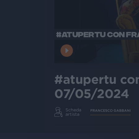
#ATUPERTU CON FR
#atupertu co
07/05/2024
Scheda
FRANCESCO GABBANI
artista