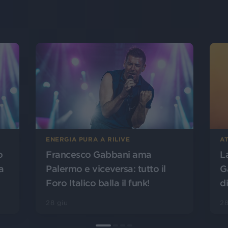
ENERGIA PURA A RILIVE
AT
o
Francesco Gabbani ama
L
a
Palermo e viceversa: tutto il
G
Foro Italico balla il funk!
d
28 giu
28