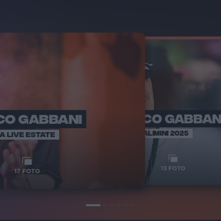
CO GABBANI
FRANCESCO GABBAN
FRANCES
RADIO ITALIA L
BRAVO ALIMINI 2025
IA LIVE ESTATE
1
VIDEO
1
VIDEO
13
FOTO
17
FOTO