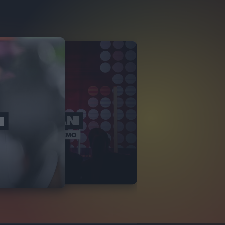
I
CO GABBANI
IVE SPECIALE SANREMO
16
FOTO