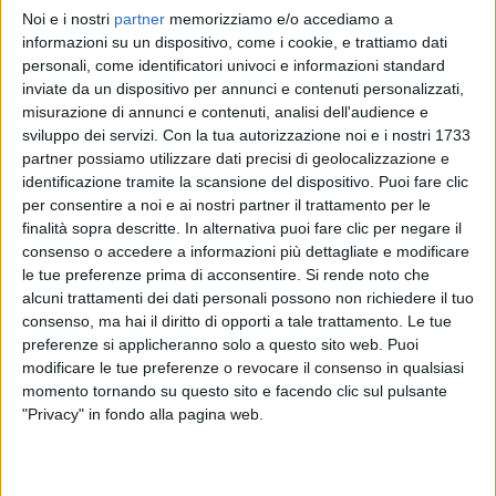
Noi e i nostri
partner
memorizziamo e/o accediamo a
FABRIZIO MORO
FABRIZIO MORO
FABRIZIO MORO
informazioni su un dispositivo, come i cookie, e trattiamo dati
INTERVISTA
ASPETTANDO EUROVISION 2022
personali, come identificatori univoci e informazioni standard
RADIOITALIALIVE 19/12
inviate da un dispositivo per annunci e contenuti personalizzati,
2
VIDEO
16
FOTO
misurazione di annunci e contenuti, analisi dell'audience e
1
VIDEO
sviluppo dei servizi.
Con la tua autorizzazione noi e i nostri 1733
12
VIDEO
28
FOTO
partner possiamo utilizzare dati precisi di geolocalizzazione e
identificazione tramite la scansione del dispositivo. Puoi fare clic
per consentire a noi e ai nostri partner il trattamento per le
finalità sopra descritte. In alternativa puoi fare clic per negare il
consenso o accedere a informazioni più dettagliate e modificare
le tue preferenze prima di acconsentire.
Si rende noto che
News correlate
alcuni trattamenti dei dati personali possono non richiedere il tuo
consenso, ma hai il diritto di opporti a tale trattamento. Le tue
preferenze si applicheranno solo a questo sito web. Puoi
modificare le tue preferenze o revocare il consenso in qualsiasi
momento tornando su questo sito e facendo clic sul pulsante
"Privacy" in fondo alla pagina web.