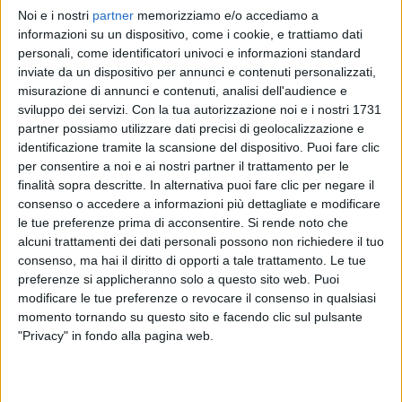
Noi e i nostri
partner
memorizziamo e/o accediamo a
EMMA
EMMA
EMMA
informazioni su un dispositivo, come i cookie, e trattiamo dati
SANREMO ITALIANO 2024
INTERVISTA 226/02/2024
personali, come identificatori univoci e informazioni standard
DONNE IN MUSICA
inviate da un dispositivo per annunci e contenuti personalizzati,
1
VIDEO
misurazione di annunci e contenuti, analisi dell'audience e
1
VIDEO
15
FOTO
sviluppo dei servizi.
Con la tua autorizzazione noi e i nostri 1731
1
VIDEO
12
FOTO
partner possiamo utilizzare dati precisi di geolocalizzazione e
identificazione tramite la scansione del dispositivo. Puoi fare clic
per consentire a noi e ai nostri partner il trattamento per le
finalità sopra descritte. In alternativa puoi fare clic per negare il
consenso o accedere a informazioni più dettagliate e modificare
le tue preferenze prima di acconsentire.
Si rende noto che
News correlate
alcuni trattamenti dei dati personali possono non richiedere il tuo
consenso, ma hai il diritto di opporti a tale trattamento. Le tue
preferenze si applicheranno solo a questo sito web. Puoi
modificare le tue preferenze o revocare il consenso in qualsiasi
momento tornando su questo sito e facendo clic sul pulsante
"Privacy" in fondo alla pagina web.