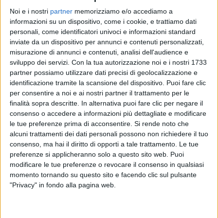
Noi e i nostri
partner
memorizziamo e/o accediamo a
informazioni su un dispositivo, come i cookie, e trattiamo dati
personali, come identificatori univoci e informazioni standard
inviate da un dispositivo per annunci e contenuti personalizzati,
COEZ E FRAH QUINTALE
misurazione di annunci e contenuti, analisi dell'audience e
RADIO ITALIA LIVE 19/01
sviluppo dei servizi.
Con la tua autorizzazione noi e i nostri 1733
partner possiamo utilizzare dati precisi di geolocalizzazione e
identificazione tramite la scansione del dispositivo. Puoi fare clic
per consentire a noi e ai nostri partner il trattamento per le
14
VIDEO
20
FOTO
finalità sopra descritte. In alternativa puoi fare clic per negare il
consenso o accedere a informazioni più dettagliate e modificare
le tue preferenze prima di acconsentire.
Si rende noto che
alcuni trattamenti dei dati personali possono non richiedere il tuo
News correlate
consenso, ma hai il diritto di opporti a tale trattamento. Le tue
preferenze si applicheranno solo a questo sito web. Puoi
modificare le tue preferenze o revocare il consenso in qualsiasi
momento tornando su questo sito e facendo clic sul pulsante
"Privacy" in fondo alla pagina web.