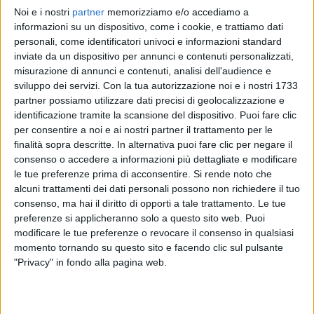
Noi e i nostri
partner
memorizziamo e/o accediamo a
BRUNORI SAS
BRUNORI SAS
informazioni su un dispositivo, come i cookie, e trattiamo dati
SANREMO ITALIANO 7/02/2025
personali, come identificatori univoci e informazioni standard
RADIO ITALIA LIVE 11/04
inviate da un dispositivo per annunci e contenuti personalizzati,
misurazione di annunci e contenuti, analisi dell'audience e
1
VIDEO
sviluppo dei servizi.
Con la tua autorizzazione noi e i nostri 1733
11
VIDEO
19
FOTO
partner possiamo utilizzare dati precisi di geolocalizzazione e
identificazione tramite la scansione del dispositivo. Puoi fare clic
per consentire a noi e ai nostri partner il trattamento per le
finalità sopra descritte. In alternativa puoi fare clic per negare il
consenso o accedere a informazioni più dettagliate e modificare
le tue preferenze prima di acconsentire.
Si rende noto che
News correlate
alcuni trattamenti dei dati personali possono non richiedere il tuo
consenso, ma hai il diritto di opporti a tale trattamento. Le tue
preferenze si applicheranno solo a questo sito web. Puoi
modificare le tue preferenze o revocare il consenso in qualsiasi
momento tornando su questo sito e facendo clic sul pulsante
"Privacy" in fondo alla pagina web.