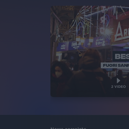
BE
FUORI SA
2
VIDEO