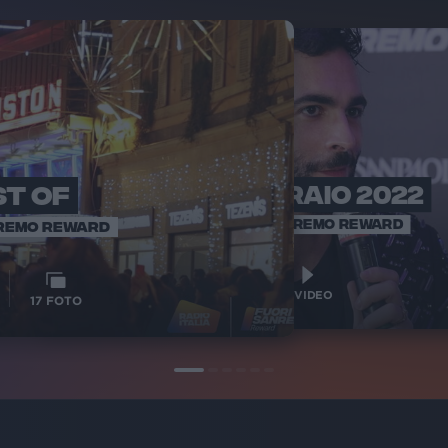
ST OF
6 FEBBRAIO 2022
LA 
SANR
FUORI SANREMO REWARD
NREMO REWARD
4
2
VIDEO
17
FOTO