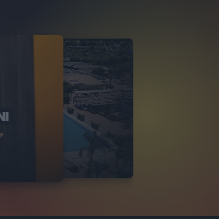
NI
O ITALIA
NKA VILLAGE
2
VIDEO