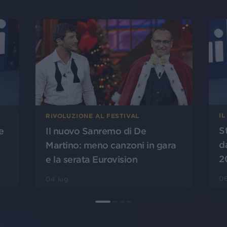
IL
RIVOLUZIONE AL FESTIVAL
S
e
Il nuovo Sanremo di De
d
Martino: meno canzoni in gara
2
e la serata Eurovision
06
04 lug