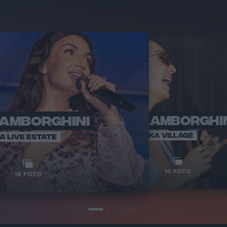
LAMBORGHINI
ELETTRA LAMBORGHI
RADI
VOI TA
VOI TANKA VILLAGE
IA LIVE ESTATE
1
VIDEO
10
FOTO
18
FOTO