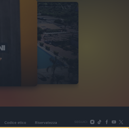
NI
O ITALIA
NKA VILLAGE
2
VIDEO
SEGUICI
Codice etico
Riservatezza