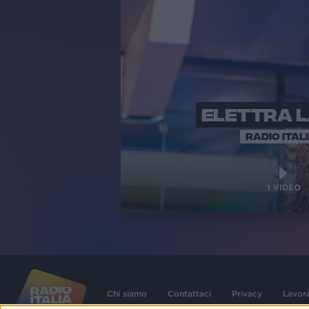
ELETTRA 
RADIO ITAL
1
VIDEO
Chi siamo
Contattaci
Privacy
Lavor