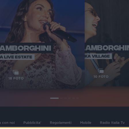
LAMBORGHINI
ELETTRA LAMBORGHI
RADI
VOI TA
VOI TANKA VILLAGE
IA LIVE ESTATE
1
VIDEO
10
FOTO
18
FOTO
a con noi
Pubblicita'
Regolamenti
Mobile
Radio Italia Tv