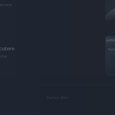
canone
cutere
iche
Carica altri