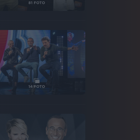
81
FOTO
14
FOTO