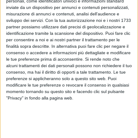
personali, come identificatori univoci e informazioni standard
inviate da un dispositivo per annunci e contenuti personalizzati,
misurazione di annunci e contenuti, analisi dell'audience e
sviluppo dei servizi.
Con la tua autorizzazione noi e i nostri 1733
partner possiamo utilizzare dati precisi di geolocalizzazione e
identificazione tramite la scansione del dispositivo. Puoi fare clic
per consentire a noi e ai nostri partner il trattamento per le
Visualizza questo post su Instagram
finalità sopra descritte. In alternativa puoi fare clic per negare il
consenso o accedere a informazioni più dettagliate e modificare
le tue preferenze prima di acconsentire.
Si rende noto che
alcuni trattamenti dei dati personali possono non richiedere il tuo
consenso, ma hai il diritto di opporti a tale trattamento. Le tue
preferenze si applicheranno solo a questo sito web. Puoi
modificare le tue preferenze o revocare il consenso in qualsiasi
momento tornando su questo sito e facendo clic sul pulsante
"Privacy" in fondo alla pagina web.
Un post condiviso da Comune di Napoli (@comunedinapoli)
Nel giorno che precede Italia-Inghilterra, inoltre, una