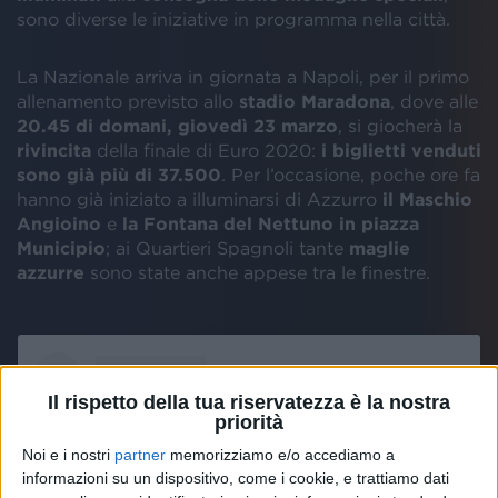
sono diverse le iniziative in programma nella città.
La Nazionale arriva in giornata a Napoli, per il primo
allenamento previsto allo
stadio Maradona
, dove alle
20.45 di domani, giovedì 23 marzo
, si giocherà la
rivincita
della finale di Euro 2020:
i biglietti venduti
sono già più di 37.500
. Per l’occasione, poche ore fa
hanno già iniziato a illuminarsi di Azzurro
il Maschio
Angioino
e
la Fontana del Nettuno in piazza
Municipio
; ai Quartieri Spagnoli tante
maglie
azzurre
sono state anche appese tra le finestre.
Il rispetto della tua riservatezza è la nostra
priorità
Noi e i nostri
partner
memorizziamo e/o accediamo a
informazioni su un dispositivo, come i cookie, e trattiamo dati