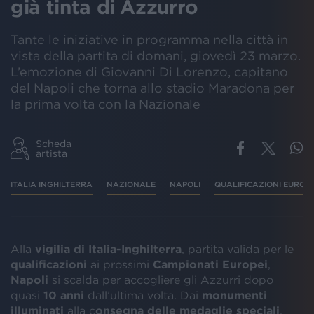
già tinta di Azzurro
Tante le iniziative in programma nella città in
vista della partita di domani, giovedì 23 marzo.
L’emozione di Giovanni Di Lorenzo, capitano
del Napoli che torna allo stadio Maradona per
la prima volta con la Nazionale
Scheda
artista
ITALIA INGHILTERRA
NAZIONALE
NAPOLI
QUALIFICAZIONI EUROPE
Alla
vigilia di Italia-Inghilterra
, partita valida per le
qualificazioni
ai prossimi
Campionati Europei
,
Napoli
si scalda per accogliere gli Azzurri dopo
quasi
10 anni
dall’ultima volta. Dai
monumenti
illuminati
alla c
onsegna delle medaglie speciali
,