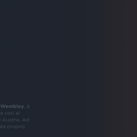
a
Wembley
, è
e così al
e Austria. Ad
ata proprio