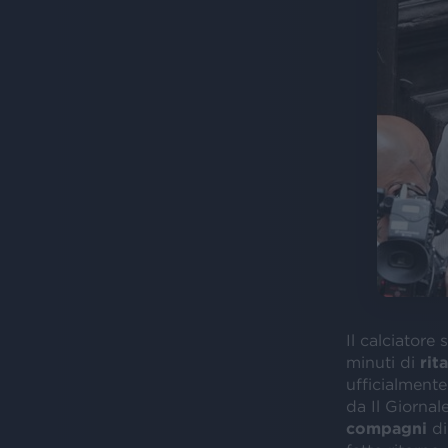
Il calciatore 
minuti di
rit
ufficialment
da Il Giornal
compagni
d