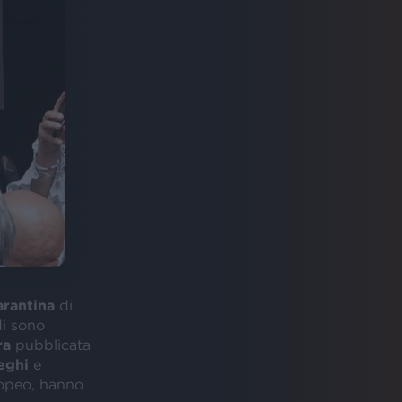
arantina
di
di sono
ra
pubblicata
leghi
e
opeo, hanno