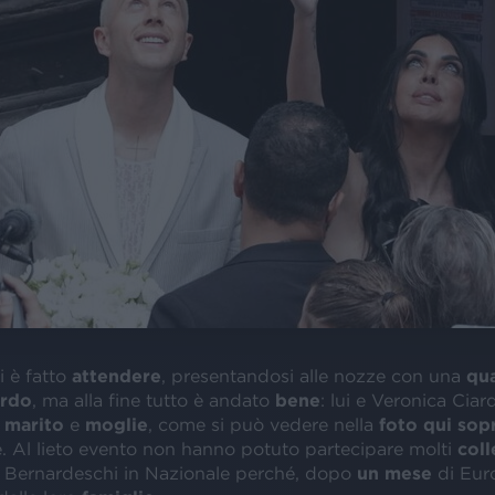
si è fatto
attendere
, presentandosi alle nozze con una
qu
ardo
, ma alla fine tutto è andato
bene
: lui e Veronica Ciar
e
marito
e
moglie
, come si può vedere nella
foto qui sop
e. Al lieto evento non hanno potuto partecipare molti
col
i Bernardeschi in Nazionale perché, dopo
un mese
di Eur