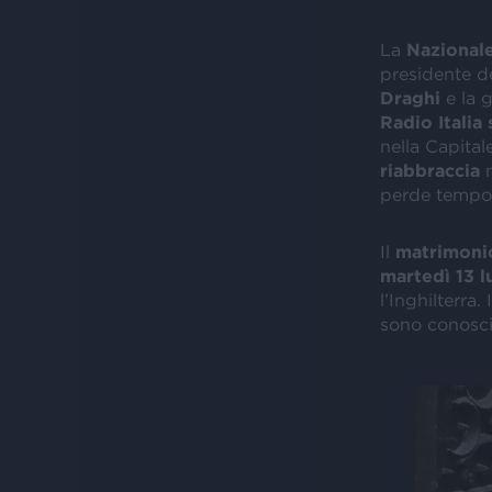
La
Nazionale
presidente d
Draghi
e la 
Radio Italia
nella Capital
riabbraccia
m
perde tempo
Il
matrimon
martedì 13 l
l’Inghilterra
sono conosci