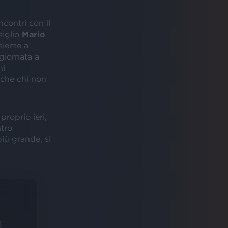
incontri con il
siglio
Mario
sieme a
giornata a
hi
nche chi non
proprio ieri,
ntro
iù grande, si