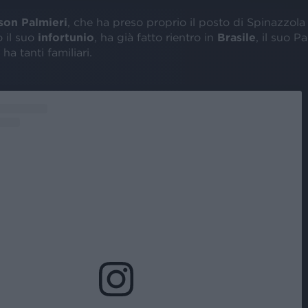
on Palmieri
, che ha preso proprio il posto di Spinazzola 
 il suo
infortunio
, ha già fatto rientro in
Brasile
, il suo P
ha tanti familiari.