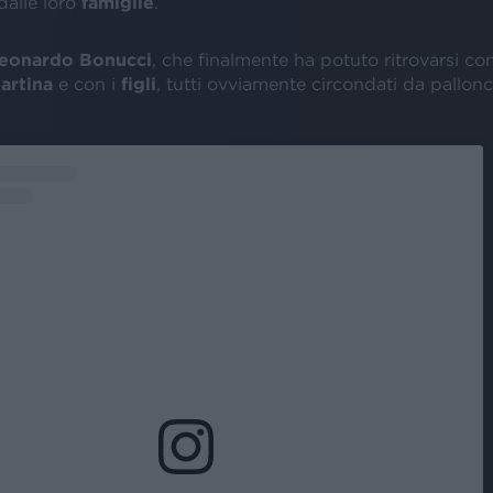
 dalle loro
famiglie
.
eonardo Bonucci
, che finalmente ha potuto ritrovarsi con
artina
e con i
figli
, tutti ovviamente circondati da pallonc