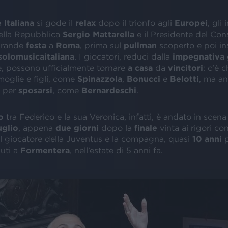
 Italiana
si gode il
relax
dopo il trionfo agli
Europei
, gli 
ella Repubblica
Sergio Mattarella
e il Presidente del Con
grande
festa
a
Roma
, prima sul
pullman
scoperto e poi in
 solomusicaitaliana
. I giocatori, reduci dalla
impegnativa
e, possono ufficialmente tornare
a casa
da
vincitori
: c’è c
oglie e figli, come
Spinazzola
,
Bonucci
e
Belotti
, ma a
 per
sposarsi
, come
Bernardeschi
.
io
tra Federico e la sua Veronica, infatti, è andato in scena 
uglio
, appena
due giorni
dopo la
finale
vinta ai rigori co
. Il giocatore della Juventus e la compagna, quasi
10 anni
p
uti a
Formentera
, nell’estate di 5 anni fa.