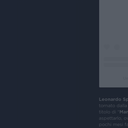
Un
Leonardo Sp
tornato dalla
titolo di “
Man
aspettarlo, o
pochi mesi fa