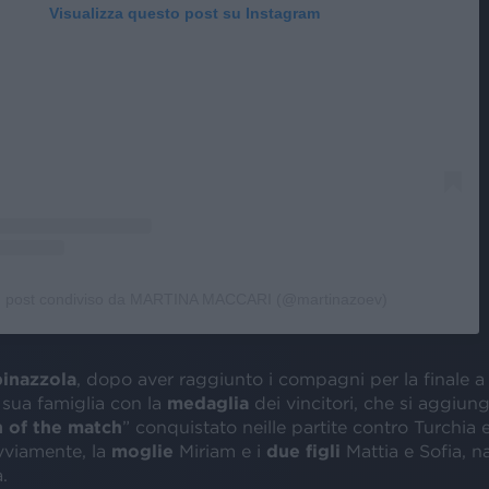
Visualizza questo post su Instagram
 post condiviso da MARTINA MACCARI (@martinazoev)
inazzola
, dopo aver raggiunto i compagni per la finale 
 sua famiglia con la
medaglia
dei vincitori, che si aggiung
 of the match
” conquistato neille partite contro Turchia 
vviamente, la
moglie
Miriam e i
due figli
Mattia e Sofia, n
.