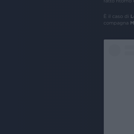
fatto ritorno
È il caso di
L
compagna
M