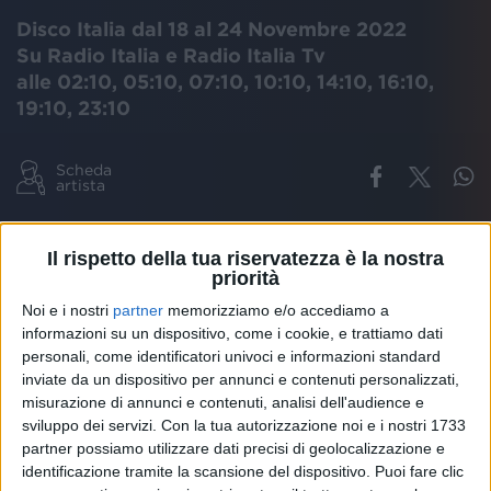
Disco Italia dal 18 al 24 Novembre 2022
Su Radio Italia e Radio Italia Tv
alle 02:10, 05:10, 07:10, 10:10, 14:10, 16:10,
19:10, 23:10
Scheda
artista
ALESSANDRA AMOROSO
NOTTI BLU
DISCO ITALIA
Il rispetto della tua riservatezza è la nostra
priorità
Noi e i nostri
partner
memorizziamo e/o accediamo a
informazioni su un dispositivo, come i cookie, e trattiamo dati
In attesa di incontrare il suo pubblico nei palasport
personali, come identificatori univoci e informazioni standard
di tutta Italia dal 29 novembre con il “TUTTO
inviate da un dispositivo per annunci e contenuti personalizzati,
ACCADE TOUR”, ALESSANDRA AMOROSO torna a
misurazione di annunci e contenuti, analisi dell'audience e
farci ballare con “NOTTI BLU” (Epic/Sony Music), il
sviluppo dei servizi.
Con la tua autorizzazione noi e i nostri 1733
nuovo brano fuori venerdì 11 novembre.
partner possiamo utilizzare dati precisi di geolocalizzazione e
Il brano, scritto da Davide Petrella e prodotto da Zef.
identificazione tramite la scansione del dispositivo. Puoi fare clic