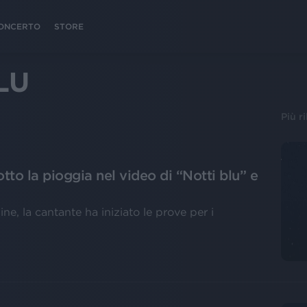
 CONCERTO
STORE
LU
Più r
to la pioggia nel video di “Notti blu” e
ine, la cantante ha iniziato le prove per i