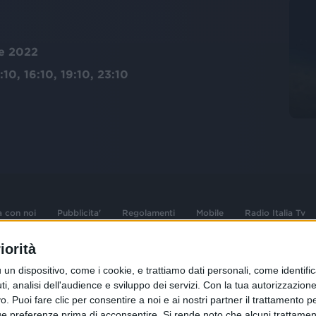
re 2022
:10, 16:10, 19:10, 23:10
a con noi
Pubblicita'
Regolamenti
Mobile
Radio Italia Tv
iorità
 opere dell'ingegno
Sede Amministrativa: Viale Europa 49, 20
dispositivo, come i cookie, e trattiamo dati personali, come identifica
i d'autore e dei diritti
02 25444220
, analisi dell'audience e sviluppo dei servizi.
Con la tua autorizzazione 
 Puoi fare clic per consentire a noi e ai nostri partner il trattamento per 
.F. e n° iscrizione
Sede Legale: Via Savona 97, 20144 Milano
istrata n°286 - 3 Aprile
ue preferenze prima di acconsentire.
Si rende noto che alcuni trattament