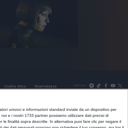
SEGUICI
Codice etico
Riservatezza
093 Cologno Monzese (Mi) |Tel. +39 02 254441 | Fax +39
TORNA SU
tori univoci e informazioni standard inviate da un dispositivo per
noi e i nostri 1733 partner possiamo utilizzare dati precisi di
le finalità sopra descritte. In alternativa puoi fare clic per negare il
i dei dati personali possono non richiedere il tuo consenso, ma hai il