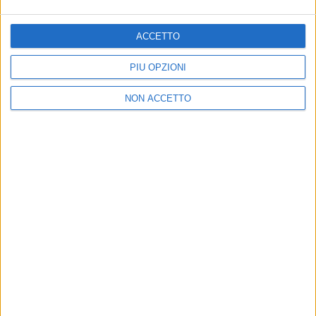
05 set
Grotte Santo Stefano (VT)
2026
ACCETTO
PIÙ OPZIONI
NON ACCETTO
Chi siamo
Contattaci
Privacy
Lavora con noi
Pubblicita'
Regolamenti
Mobile
Radio Italia Tv
Codice etico
Riservatezza
SEGUICI