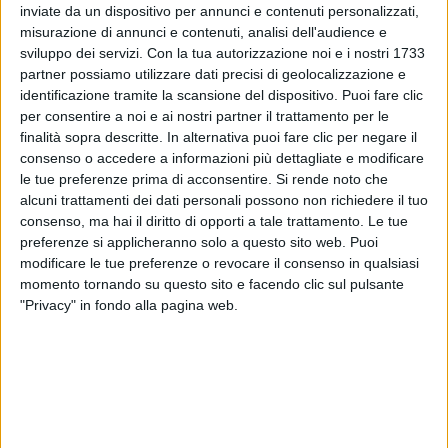
inviate da un dispositivo per annunci e contenuti personalizzati,
Le Vibrazioni
saranno in giro per tutta l'Italia
misurazione di annunci e contenuti, analisi dell'audience e
Summer Tour 2026
con il loro "
"
sviluppo dei servizi.
Con la tua autorizzazione noi e i nostri 1733
partner possiamo utilizzare dati precisi di geolocalizzazione e
identificazione tramite la scansione del dispositivo. Puoi fare clic
Scheda
per consentire a noi e ai nostri partner il trattamento per le
artista
finalità sopra descritte. In alternativa puoi fare clic per negare il
consenso o accedere a informazioni più dettagliate e modificare
LE VIBRAZIONI
LE VIBRAZIONI ESTATE
LE VIBRAZIONI SUMMER TOUR
le tue preferenze prima di acconsentire.
Si rende noto che
alcuni trattamenti dei dati personali possono non richiedere il tuo
consenso, ma hai il diritto di opporti a tale trattamento. Le tue
preferenze si applicheranno solo a questo sito web. Puoi
modificare le tue preferenze o revocare il consenso in qualsiasi
Acquista i biglietti
momento tornando su questo sito e facendo clic sul pulsante
"Privacy" in fondo alla pagina web.
20 lug
Pietravairano (CE)
2026
23 lug
Borghetto Santo Spirito (SV)
2026
25 lug