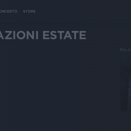
 CONCERTO
STORE
AZIONI ESTATE
Più r