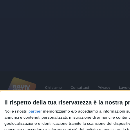
Chi siamo
Contattaci
Privacy
Lavor
Il rispetto della tua riservatezza è la nostra pr
©
2026
RADIO ITALIA S.p.A. P.IVA 06832230152 | Tutti i diritti riservati. Per le
Noi e i nostri
partner
memorizziamo e/o accediamo a informazioni su un 
contenute nel sito sono stati assolti gli obblighi derivanti dalla normativa dei diritt
connessi.
annunci e contenuti personalizzati, misurazione di annunci e contenuti
geolocalizzazione e identificazione tramite la scansione del dispositivo.
Capitale Sociale € 580.000,00 interamente versato. Iscr. Reg. Imprese Milano - C
06832230152. Iscritta al R.E.A. di Milano al n° 1125258. Testata giornalistica Reg
consenso o accedere a informazioni più dettagliate e modificare le t