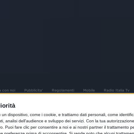
a con noi
Pubblicita'
Regolamenti
Mobile
Radio Italia Tv
iorità
 opere dell'ingegno
Sede Amministrativa: Viale Europa 49, 20
dispositivo, come i cookie, e trattiamo dati personali, come identifica
i d'autore e dei diritti
02 25444220
, analisi dell'audience e sviluppo dei servizi.
Con la tua autorizzazione 
 Puoi fare clic per consentire a noi e ai nostri partner il trattamento per 
.F. e n° iscrizione
Sede Legale: Via Savona 97, 20144 Milano
istrata n°286 - 3 Aprile
ue preferenze prima di acconsentire.
Si rende noto che alcuni trattament