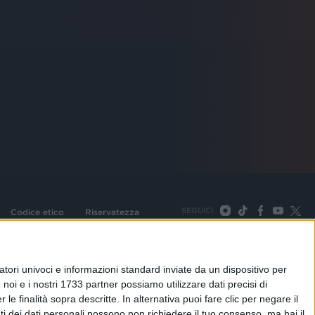
SEGUICI
Codice etico
Riservatezza
093 Cologno Monzese (Mi) |Tel. +39 02 254441 | Fax +39
TORNA SU
tori univoci e informazioni standard inviate da un dispositivo per
noi e i nostri 1733 partner possiamo utilizzare dati precisi di
le finalità sopra descritte. In alternativa puoi fare clic per negare il
i dei dati personali possono non richiedere il tuo consenso, ma hai il