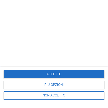
17 giu 2020
NEWS
Le Vibrazioni tornano live quest'estate con
il “Summer Tour”
Rinviata invece al 2021 la tournée nei teatri con
l'Orchestra
ACCETTO
PIÙ OPZIONI
Chi siamo
Contattaci
NON ACCETTO
Privacy
Lavora con noi
Pubblicita'
Regolamenti