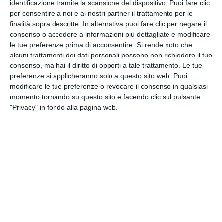
identificazione tramite la scansione del dispositivo. Puoi fare clic
per consentire a noi e ai nostri partner il trattamento per le
finalità sopra descritte. In alternativa puoi fare clic per negare il
03 ago 2020
NEWS
consenso o accedere a informazioni più dettagliate e modificare
Le Vibrazioni: il Summer Tour 2020
le tue preferenze prima di acconsentire.
Si rende noto che
alcuni trattamenti dei dati personali possono non richiedere il tuo
continua, ecco le nuove date
consenso, ma hai il diritto di opporti a tale trattamento. Le tue
“Seguire le regole ma vivere la vita fino in fondo è la
preferenze si applicheranno solo a questo sito web. Puoi
grande sfida”
modificare le tue preferenze o revocare il consenso in qualsiasi
momento tornando su questo sito e facendo clic sul pulsante
"Privacy" in fondo alla pagina web.