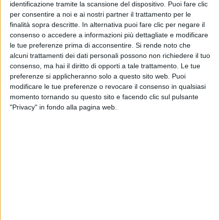
È stato mandato in
filodiffusione
l’inno inglese
God
identificazione tramite la scansione del dispositivo. Puoi fare clic
Save The Queen
.
per consentire a noi e ai nostri partner il trattamento per le
finalità sopra descritte. In alternativa puoi fare clic per negare il
consenso o accedere a informazioni più dettagliate e modificare
Questo momento, molto toccante, è stato preceduto
le tue preferenze prima di acconsentire.
Si rende noto che
dal passaggio sul
red carpet
di
Brad Pitt
,
alcuni trattamenti dei dati personali possono non richiedere il tuo
produttore di
Blonde
, film su
Marilyn Monroe
consenso, ma hai il diritto di opporti a tale trattamento. Le tue
(interpretata da
Ana De Armas
).
preferenze si applicheranno solo a questo sito web. Puoi
modificare le tue preferenze o revocare il consenso in qualsiasi
momento tornando su questo sito e facendo clic sul pulsante
Sul tappeto rosso sono passate anche tutte le star di
"Privacy" in fondo alla pagina web.
Siccità
,
Paolo Virzì
, fra tutte spicca
Monica Bellucci
.
FOTO