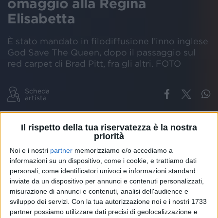
omaggio alla Regina
Elisabetta
È stato mandato in filodiffusione l’inno inglese
God Save The Queen, dopo il passaggio sul
red carpet di Brad Pitt, fra gli altri. FOTO
Scheda
artista
MOSTRA CINEMA VENEZIA
VENEZIA 79
REGINA
ELISABETTA
IN
Il rispetto della tua riservatezza è la nostra
priorità
Noi e i nostri
partner
memorizziamo e/o accediamo a
informazioni su un dispositivo, come i cookie, e trattiamo dati
La
79esima Mostra Internazionale d’Arte
personali, come identificatori univoci e informazioni standard
Cinematografica di Venezia
ha reso
omaggio
alla
inviate da un dispositivo per annunci e contenuti personalizzati,
Regina Elisabetta
, scomparsa ieri (
giovedì 8
misurazione di annunci e contenuti, analisi dell'audience e
settembre
).
sviluppo dei servizi.
Con la tua autorizzazione noi e i nostri 1733
partner possiamo utilizzare dati precisi di geolocalizzazione e