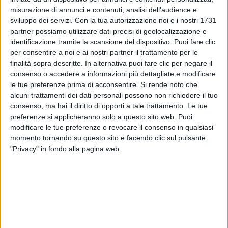
misurazione di annunci e contenuti, analisi dell'audience e
sviluppo dei servizi.
Con la tua autorizzazione noi e i nostri 1731
Ad aspettarlo oggi (
lunedì 5 settembre
), c’era una
partner possiamo utilizzare dati precisi di geolocalizzazione e
folla di persone che hanno preso posto vicino al
red
identificazione tramite la scansione del dispositivo. Puoi fare clic
carpet
, fin delle prime ore del mattino.
per consentire a noi e ai nostri partner il trattamento per le
finalità sopra descritte. In alternativa puoi fare clic per negare il
Oggi, però, è anche la giornata di
In viaggio
di
consenso o accedere a informazioni più dettagliate e modificare
Gianfranco Rosi
, di
The Banshees of Inisherin
di
le tue preferenze prima di acconsentire.
Si rende noto che
Martin McDonagh
(con
Colin Farrell
, Brendan
alcuni trattamenti dei dati personali possono non richiedere il tuo
Gleeson, Kerry Condon e Barry Keoghan) e di
consenso, ma hai il diritto di opporti a tale trattamento. Le tue
Amanda
di
Carolina Cavalli
(con Benedetta
preferenze si applicheranno solo a questo sito web. Puoi
modificare le tue preferenze o revocare il consenso in qualsiasi
Porcaroli,
Michele Bravi
e Giovanna Mezzogiorno).
momento tornando su questo sito e facendo clic sul pulsante
"Privacy" in fondo alla pagina web.