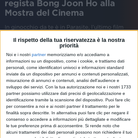
regista Bong Joon Ho alla
Mostra del Cinema
In ginocchio da te è in Parasite, l’ultimo film
del regista
Il rispetto della tua riservatezza è la nostra
priorità
Scheda
Noi e i nostri
partner
memorizziamo e/o accediamo a
artista
informazioni su un dispositivo, come i cookie, e trattiamo dati
personali, come identificatori univoci e informazioni standard
MOSTRA CINEMA VENEZIA
GIANNI MORANDI
GIANNI MORANDI IN GI
inviate da un dispositivo per annunci e contenuti personalizzati,
misurazione di annunci e contenuti, analisi dell'audience e
sviluppo dei servizi.
Con la tua autorizzazione noi e i nostri 1733
partner possiamo utilizzare dati precisi di geolocalizzazione e
Gianni Morandi
ha incontrato alla
78esima Mostra
identificazione tramite la scansione del dispositivo. Puoi fare clic
Internazionale d’Arte Cinematografica
di
Venezia
il
per consentire a noi e ai nostri partner il trattamento per le
regista
Bong Joon
Ho
che ha inserito
In ginocchio
finalità sopra descritte. In alternativa puoi fare clic per negare il
da te
nel suo ultimo lavoro
Parasite
(Premio Oscar
consenso o accedere a informazioni più dettagliate e modificare
come miglior film).
le tue preferenze prima di acconsentire.
Si rende noto che
alcuni trattamenti dei dati personali possono non richiedere il tuo