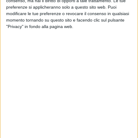
consenso, ma hai il diritto di opporti a tale trattamento. Le tue
Bong Joon Ho
è anche il
presidente di giuria
di
preferenze si applicheranno solo a questo sito web. Puoi
Venezia 78
, la sezione ufficiale della mostra.
modificare le tue preferenze o revocare il consenso in qualsiasi
momento tornando su questo sito e facendo clic sul pulsante
Gianni Morandi
ha pubblicato sui suoi profili social
"Privacy" in fondo alla pagina web.
uno
scatto divertente
in cui si vede
Bong Joon Ho
in ginocchio, davanti a lui.
Stando a quanto ha scritto il cantante, il regista ha
anche accennato qualche parola di
In ginocchio da
te
.
di
Mara Bizzoco
© Riproduzione riservata
Ultime news
Vedi tutte