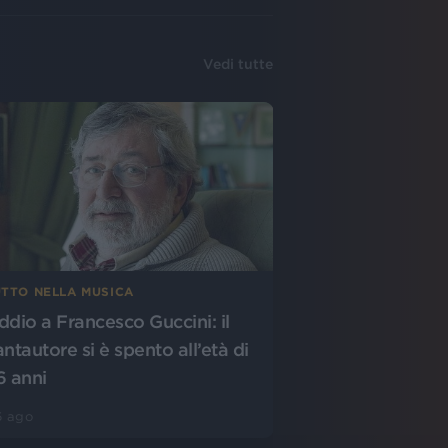
Vedi tutte
UTTO NELLA MUSICA
ddio a Francesco Guccini: il
antautore si è spento all’età di
6 anni
6 ago