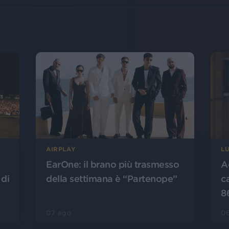
AIRPLAY
L
EarOne: il brano più trasmesso
A
 di
della settimana è “Partenope”
c
8
07 ago
0