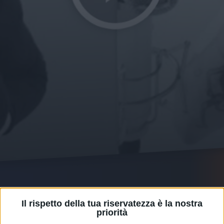
09 dic 2021
SOCIAL
Il rispetto della tua riservatezza è la nostra
RKOMI, ELODIE - LA CODA
priorità