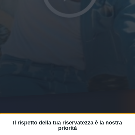
30 giu 2021
SOCIAL
Il rispetto della tua riservatezza è la nostra
MARCO MENGONI - MA
priorità