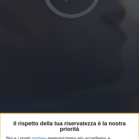
28 lug 2021
SOCIAL
Il rispetto della tua riservatezza è la nostra
priorità
MALIKA AYANE - E SE POI
Noi e i nostri
partner
memorizziamo e/o accediamo a