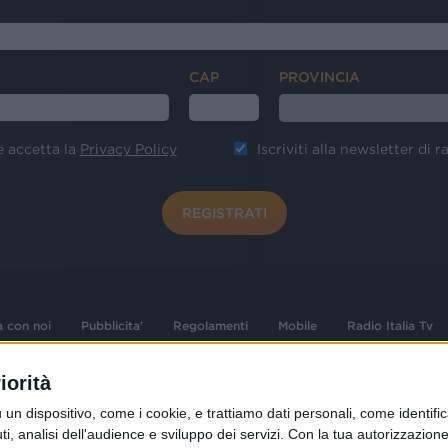
CAP
PROVINCIA
e accetta la
Privacy Policy
Iscriviti alla newsletter di ra
REGISTRATI
a con noi
Pubblicita'
Regolamenti
Mobile
Radio Italia Tv
iorità
 opere dell'ingegno
Sede Amministrativa: Viale Europa 49, 20
dispositivo, come i cookie, e trattiamo dati personali, come identifica
i d'autore e dei diritti
02 25444220
, analisi dell'audience e sviluppo dei servizi.
Con la tua autorizzazione 