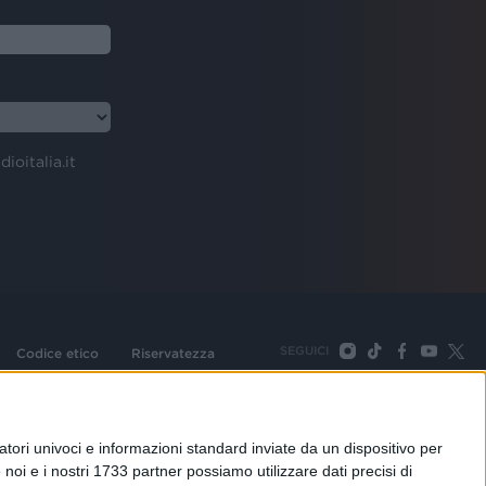
dioitalia.it
SEGUICI
Codice etico
Riservatezza
093 Cologno Monzese (Mi) |Tel. +39 02 254441 | Fax +39
TORNA SU
tori univoci e informazioni standard inviate da un dispositivo per
noi e i nostri 1733 partner possiamo utilizzare dati precisi di