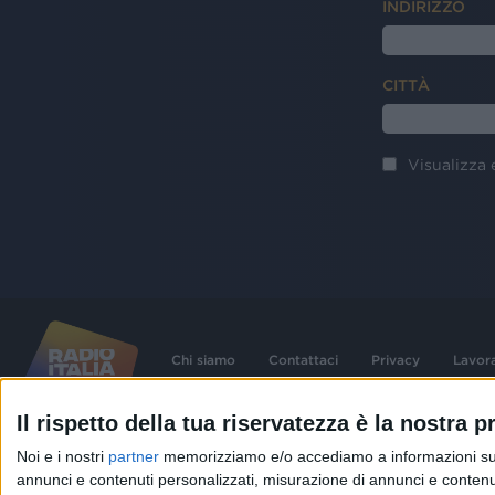
INDIRIZZO
CITTÀ
Visualizza 
Chi siamo
Contattaci
Privacy
Lavor
Il rispetto della tua riservatezza è la nostra pr
©
2026
RADIO ITALIA S.p.A. P.IVA 06832230152 | Tutti i diritti riservati. Per le
Noi e i nostri
partner
memorizziamo e/o accediamo a informazioni su un 
contenute nel sito sono stati assolti gli obblighi derivanti dalla normativa dei diritt
connessi.
annunci e contenuti personalizzati, misurazione di annunci e contenuti