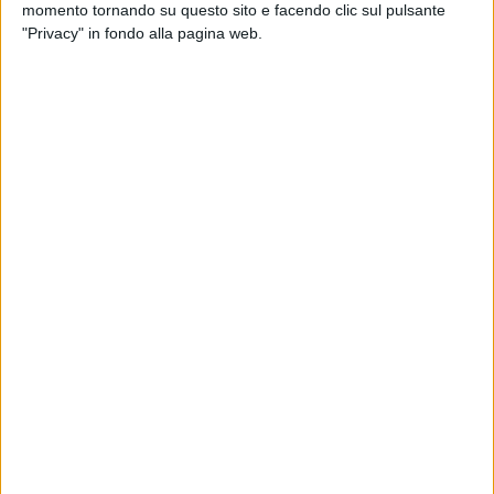
1
VIDEO
momento tornando su questo sito e facendo clic sul pulsante
"Privacy" in fondo alla pagina web.
News correlate
NUOVO SINGOLO
A MIL
Stash dei The Kolors suona a
The K
Radio Italia la chitarra di
tutto
Santana per “Partenope”