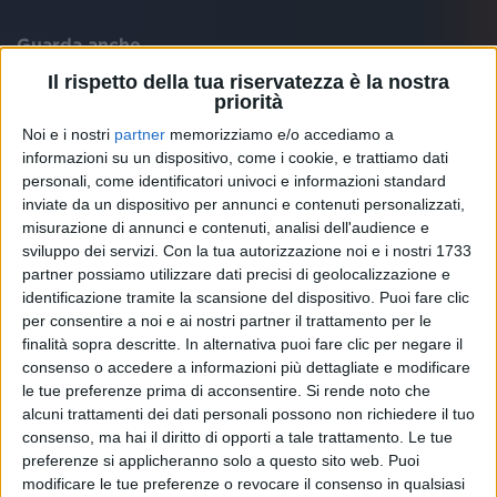
Guarda anche
Il rispetto della tua riservatezza è la nostra
priorità
Noi e i nostri
partner
memorizziamo e/o accediamo a
informazioni su un dispositivo, come i cookie, e trattiamo dati
personali, come identificatori univoci e informazioni standard
inviate da un dispositivo per annunci e contenuti personalizzati,
misurazione di annunci e contenuti, analisi dell'audience e
sviluppo dei servizi.
Con la tua autorizzazione noi e i nostri 1733
partner possiamo utilizzare dati precisi di geolocalizzazione e
identificazione tramite la scansione del dispositivo. Puoi fare clic
per consentire a noi e ai nostri partner il trattamento per le
finalità sopra descritte. In alternativa puoi fare clic per negare il
consenso o accedere a informazioni più dettagliate e modificare
THE KOLORS
THE KOLORS
THE KOLORS
le tue preferenze prima di acconsentire.
Si rende noto che
SANREMO ITALIANO 2024
alcuni trattamenti dei dati personali possono non richiedere il tuo
INTERVISTA 15/03
SANREMO ITALIANO 2/02/2025
consenso, ma hai il diritto di opporti a tale trattamento. Le tue
preferenze si applicheranno solo a questo sito web. Puoi
1
VIDEO
1
VIDEO
17
FOTO
modificare le tue preferenze o revocare il consenso in qualsiasi