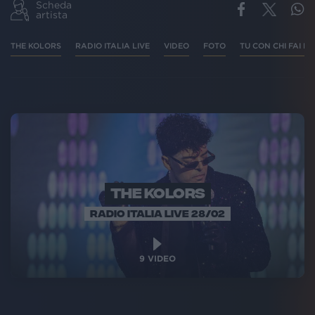
Scheda
artista
THE KOLORS
RADIO ITALIA LIVE
VIDEO
FOTO
TU CON CHI FAI L
THE KOLORS
RADIO ITALIA LIVE 28/02
9
VIDEO