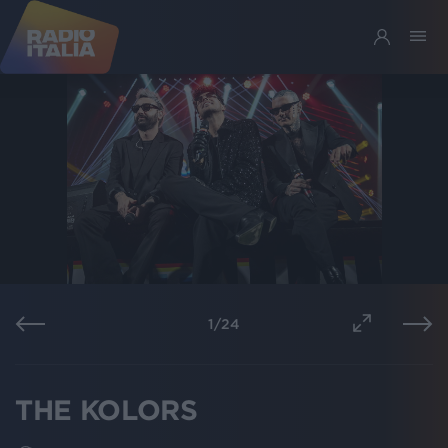
1
/
24
THE KOLORS