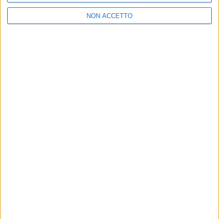
NON ACCETTO
2
VIDEO
1
VIDEO
10
FOTO
1
VIDEO
18
FOTO
Chi siamo
Contattaci
Privacy
Lavora con noi
Pubblicita'
Regolamenti
Mobile
Radio Italia Tv
Codice etico
Riservatezza