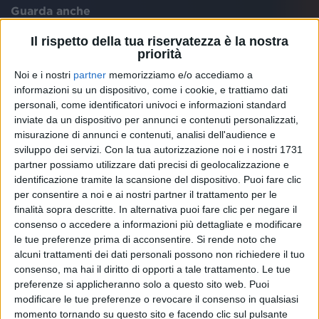
Guarda anche
Il rispetto della tua riservatezza è la nostra
priorità
Noi e i nostri
partner
memorizziamo e/o accediamo a
informazioni su un dispositivo, come i cookie, e trattiamo dati
personali, come identificatori univoci e informazioni standard
inviate da un dispositivo per annunci e contenuti personalizzati,
misurazione di annunci e contenuti, analisi dell'audience e
sviluppo dei servizi.
Con la tua autorizzazione noi e i nostri 1731
partner possiamo utilizzare dati precisi di geolocalizzazione e
identificazione tramite la scansione del dispositivo. Puoi fare clic
per consentire a noi e ai nostri partner il trattamento per le
finalità sopra descritte. In alternativa puoi fare clic per negare il
TANANAI
consenso o accedere a informazioni più dettagliate e modificare
TANANAI
RADIO ITALIA LIVE SPECIALE CASA
TANANAI
le tue preferenze prima di acconsentire.
Si rende noto che
AZZURRI
RADIO ITALIA LIVE 29/11/2024
alcuni trattamenti dei dati personali possono non richiedere il tuo
INTERVISTA 16/05/25
consenso, ma hai il diritto di opporti a tale trattamento. Le tue
1
VIDEO
10
FOTO
preferenze si applicheranno solo a questo sito web. Puoi
12
VIDEO
23
FOTO
modificare le tue preferenze o revocare il consenso in qualsiasi
3
VIDEO
12
FOTO
momento tornando su questo sito e facendo clic sul pulsante