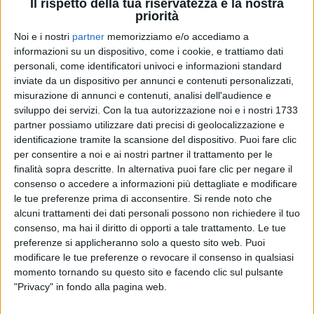
Il rispetto della tua riservatezza è la nostra
priorità
Noi e i nostri
partner
memorizziamo e/o accediamo a
informazioni su un dispositivo, come i cookie, e trattiamo dati
personali, come identificatori univoci e informazioni standard
RADIO ITALIA
RADIO ITALIA
inviate da un dispositivo per annunci e contenuti personalizzati,
RADIO ITALIA
BRAVO BAIA DI TINDARI 2026
misurazione di annunci e contenuti, analisi dell'audience e
VOI ARENELLA RESORT
VOI TANKA VILLAGE
sviluppo dei servizi.
Con la tua autorizzazione noi e i nostri 1733
partner possiamo utilizzare dati precisi di geolocalizzazione e
1
VIDEO
identificazione tramite la scansione del dispositivo. Puoi fare clic
1
VIDEO
per consentire a noi e ai nostri partner il trattamento per le
2
VIDEO
finalità sopra descritte. In alternativa puoi fare clic per negare il
consenso o accedere a informazioni più dettagliate e modificare
le tue preferenze prima di acconsentire.
Si rende noto che
alcuni trattamenti dei dati personali possono non richiedere il tuo
consenso, ma hai il diritto di opporti a tale trattamento. Le tue
preferenze si applicheranno solo a questo sito web. Puoi
modificare le tue preferenze o revocare il consenso in qualsiasi
News correlate
momento tornando su questo sito e facendo clic sul pulsante
"Privacy" in fondo alla pagina web.