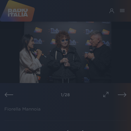
1
/
28
Fiorella Mannoia