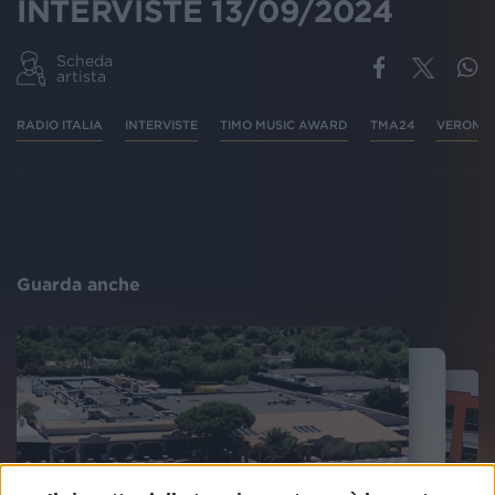
INTERVISTE 13/09/2024
Scheda
artista
RADIO ITALIA
INTERVISTE
TIMO MUSIC AWARD
TMA24
VERONA
Guarda anche