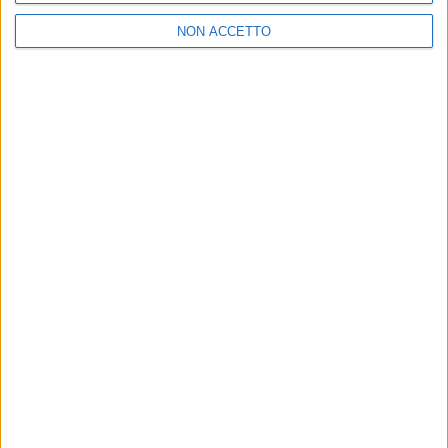
NON ACCETTO
2
VIDEO
1
VIDEO
10
FOTO
1
VIDEO
18
FOTO
Chi siamo
Contattaci
Privacy
Lavora con noi
Pubblicita'
Regolamenti
Mobile
Radio Italia Tv
Codice etico
Riservatezza