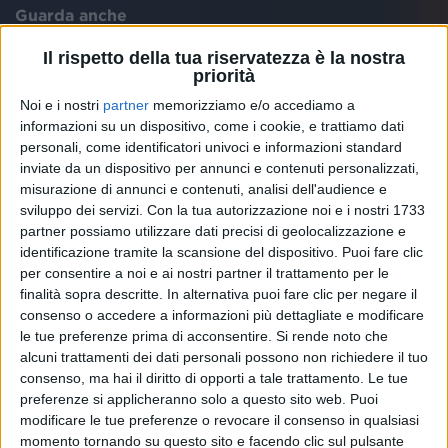
Guarda anche
Il rispetto della tua riservatezza è la nostra
priorità
Noi e i nostri
partner
memorizziamo e/o accediamo a
informazioni su un dispositivo, come i cookie, e trattiamo dati
personali, come identificatori univoci e informazioni standard
inviate da un dispositivo per annunci e contenuti personalizzati,
misurazione di annunci e contenuti, analisi dell'audience e
sviluppo dei servizi.
Con la tua autorizzazione noi e i nostri 1733
partner possiamo utilizzare dati precisi di geolocalizzazione e
identificazione tramite la scansione del dispositivo. Puoi fare clic
per consentire a noi e ai nostri partner il trattamento per le
finalità sopra descritte. In alternativa puoi fare clic per negare il
ERMAL META
consenso o accedere a informazioni più dettagliate e modificare
ERMAL META
ERMAL META
le tue preferenze prima di acconsentire.
Si rende noto che
SANREMO ITALIANO 2026
TINDARI
alcuni trattamenti dei dati personali possono non richiedere il tuo
RADIO ITALIA LIVE ESTATE
consenso, ma hai il diritto di opporti a tale trattamento. Le tue
1
VIDEO
preferenze si applicheranno solo a questo sito web. Puoi
1
VIDEO
modificare le tue preferenze o revocare il consenso in qualsiasi
1
VIDEO
12
FOTO
momento tornando su questo sito e facendo clic sul pulsante