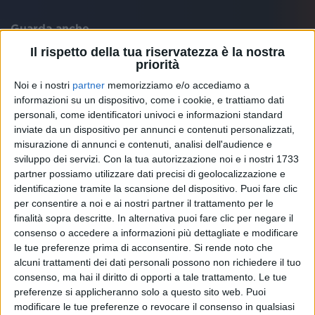
Guarda anche
Il rispetto della tua riservatezza è la nostra
priorità
Noi e i nostri
partner
memorizziamo e/o accediamo a
informazioni su un dispositivo, come i cookie, e trattiamo dati
personali, come identificatori univoci e informazioni standard
inviate da un dispositivo per annunci e contenuti personalizzati,
misurazione di annunci e contenuti, analisi dell'audience e
sviluppo dei servizi.
Con la tua autorizzazione noi e i nostri 1733
partner possiamo utilizzare dati precisi di geolocalizzazione e
identificazione tramite la scansione del dispositivo. Puoi fare clic
per consentire a noi e ai nostri partner il trattamento per le
finalità sopra descritte. In alternativa puoi fare clic per negare il
consenso o accedere a informazioni più dettagliate e modificare
DIODATO
DIODATO
DIODATO
le tue preferenze prima di acconsentire.
Si rende noto che
BRAVO BAIA DI TINDARI
alcuni trattamenti dei dati personali possono non richiedere il tuo
RADIO ITALIA LIVE
SANREMO ITALIANO 2024
consenso, ma hai il diritto di opporti a tale trattamento. Le tue
preferenze si applicheranno solo a questo sito web. Puoi
3
VIDEO
33
FOTO
12
VIDEO
17
FOTO
modificare le tue preferenze o revocare il consenso in qualsiasi