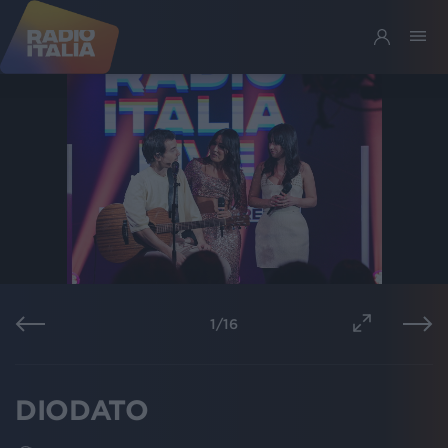
1
/
16
DIODATO