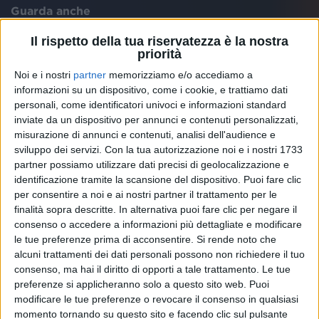
Guarda anche
Il rispetto della tua riservatezza è la nostra
priorità
Noi e i nostri
partner
memorizziamo e/o accediamo a
informazioni su un dispositivo, come i cookie, e trattiamo dati
personali, come identificatori univoci e informazioni standard
inviate da un dispositivo per annunci e contenuti personalizzati,
misurazione di annunci e contenuti, analisi dell'audience e
sviluppo dei servizi.
Con la tua autorizzazione noi e i nostri 1733
partner possiamo utilizzare dati precisi di geolocalizzazione e
identificazione tramite la scansione del dispositivo. Puoi fare clic
per consentire a noi e ai nostri partner il trattamento per le
finalità sopra descritte. In alternativa puoi fare clic per negare il
consenso o accedere a informazioni più dettagliate e modificare
ARISA
ARISA
le tue preferenze prima di acconsentire.
Si rende noto che
RADIO ITALIA LIVE 2021
alcuni trattamenti dei dati personali possono non richiedere il tuo
SANREMO ITALIANO 2026
consenso, ma hai il diritto di opporti a tale trattamento. Le tue
preferenze si applicheranno solo a questo sito web. Puoi
10
VIDEO
17
FOTO
modificare le tue preferenze o revocare il consenso in qualsiasi
1
VIDEO
momento tornando su questo sito e facendo clic sul pulsante