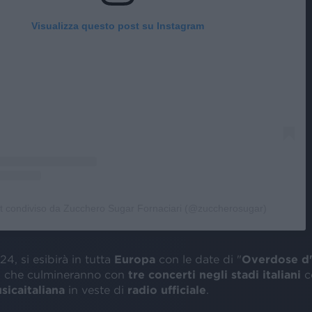
Visualizza questo post su Instagram
t condiviso da Zucchero Sugar Fornaciari (@zuccherosugar)
, si esibirà in tutta
Europa
con le date di "
Overdose d
, che culmineranno con
tre concerti negli stadi italiani
c
sicaitaliana
in veste di
radio ufficiale
.