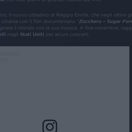
rni, il nuovo cittadino di Reggio Emilia, che negli ultimi gi
l cinema con il film documentario “
Zucchero – Sugar Forn
 girare il mondo con la sua musica. A fine novembre, rag
lli
negli
Stati Uniti
per alcuni concerti.