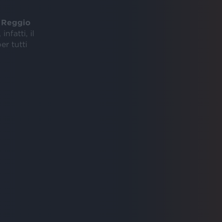
i
Reggio
nfatti, il
per tutti