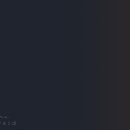
aveva
hiello di