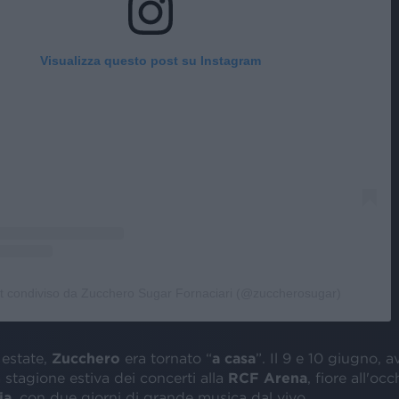
Visualizza questo post su Instagram
t condiviso da Zucchero Sugar Fornaciari (@zuccherosugar)
 estate,
Zucchero
era tornato “
a casa
”. Il 9 e 10 giugno, 
 stagione estiva dei concerti alla
RCF Arena
, fiore all'occ
ia
, con due giorni di grande musica dal vivo.