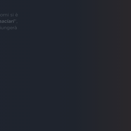
orni si è
aciari
”,
giungerà