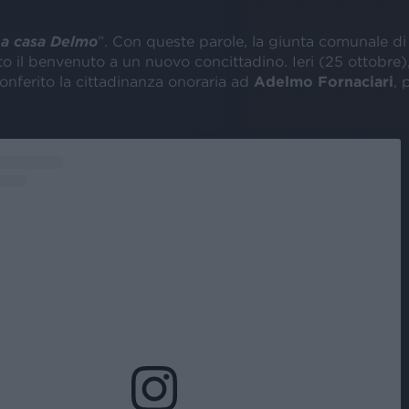
 a casa Delmo
”. Con queste parole, la giunta comunale d
o il benvenuto a un nuovo concittadino. Ieri (25 ottobre), i
onferito la cittadinanza onoraria ad
Adelmo Fornaciari
, 