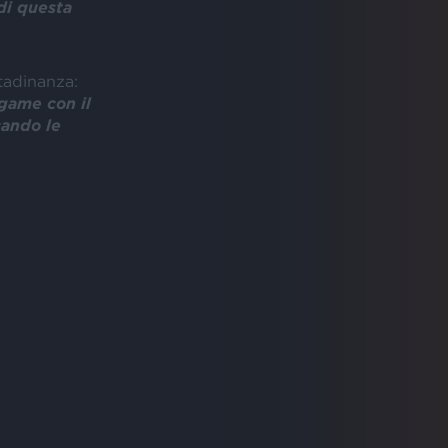
di questa
tadinanza:
egame con il
cando le