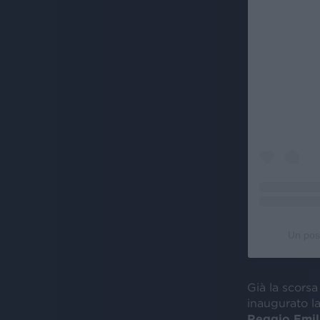
Un pos
Già la scorsa
inaugurato la
Reggio Emil