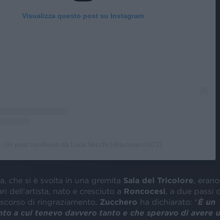
Visualizza questo post su Instagram
Un post condiviso da Luca Vecchi (@lucavecchi72)
a, che si è svolta in una gremita
Sala del Tricolore
, erano
ri dell'artista, nato e cresciuto a
Roncocesi
, a due passi
iscorso di ringraziamento,
Zucchero
ha dichiarato: “
È un
to a cui tenevo davvero tanto e che speravo di avere u