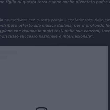
no figlio di questa terra e sono anche diventato padre 
ia
ha motivato con queste parole il conferimento della cit
ontributo offerto alla musica italiana, per il profondo l
eggiano che risuona in molti testi delle sue canzoni, toc
indiscusso successo nazionale e internazionale
”.