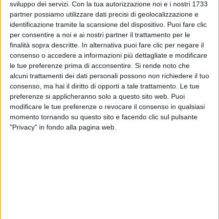
sviluppo dei servizi.
Con la tua autorizzazione noi e i nostri 1733
partner possiamo utilizzare dati precisi di geolocalizzazione e
identificazione tramite la scansione del dispositivo. Puoi fare clic
per consentire a noi e ai nostri partner il trattamento per le
finalità sopra descritte. In alternativa puoi fare clic per negare il
consenso o accedere a informazioni più dettagliate e modificare
26 ott 2023
IL RICONOSCIMENTO
le tue preferenze prima di acconsentire.
Si rende noto che
alcuni trattamenti dei dati personali possono non richiedere il tuo
Zucchero riceve la cittadinanza onoraria di
consenso, ma hai il diritto di opporti a tale trattamento. Le tue
Reggio Emilia: “Ci tenevo tanto!”
preferenze si applicheranno solo a questo sito web. Puoi
Alla cerimonia, che si è svolta ieri (25 ottobre) nella
modificare le tue preferenze o revocare il consenso in qualsiasi
Sala del Tricolore, erano presenti anche molti
momento tornando su questo sito e facendo clic sul pulsante
famigliari dell'artista
"Privacy" in fondo alla pagina web.
di
Daniele Verderio