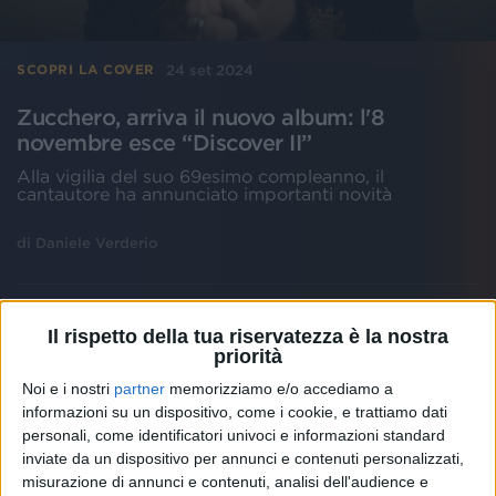
24 set 2024
SCOPRI LA COVER
Zucchero, arriva il nuovo album: l'8
novembre esce “Discover II”
Alla vigilia del suo 69esimo compleanno, il
cantautore ha annunciato importanti novità
di
Daniele Verderio
Il rispetto della tua riservatezza è la nostra
priorità
Noi e i nostri
partner
memorizziamo e/o accediamo a
informazioni su un dispositivo, come i cookie, e trattiamo dati
personali, come identificatori univoci e informazioni standard
inviate da un dispositivo per annunci e contenuti personalizzati,
misurazione di annunci e contenuti, analisi dell'audience e