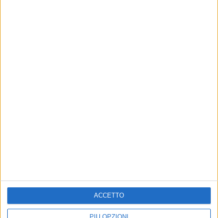
24 mar 2023
SPECIALI APPUNTAMENTI
Zucchero: “Il 2024 sarà Overdose d'Amore”
Il cantautore ha annunciato tre date alla Royal Albert
Hall di Londra per festeggiare i 40 anni di carriera
di
Daniele Verderio
ACCETTO
PIÙ OPZIONI