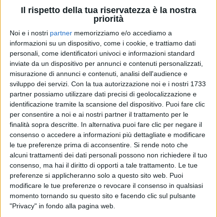
Il rispetto della tua riservatezza è la nostra
priorità
Un post condiviso da Zucchero Sugar Fornaciari (@zuccherosugar)
Noi e i nostri
partner
memorizziamo e/o accediamo a
informazioni su un dispositivo, come i cookie, e trattiamo dati
personali, come identificatori univoci e informazioni standard
inviate da un dispositivo per annunci e contenuti personalizzati,
Diventano così
5
gli appuntamenti negli
stadi italiani
misurazione di annunci e contenuti, analisi dell'audience e
di
Zucchero
in programma per la prossima estate e
sviluppo dei servizi.
Con la tua autorizzazione noi e i nostri 1733
di cui noi di
Radio Italia solomusicaitaliana
siamo
partner possiamo utilizzare dati precisi di geolocalizzazione e
radio ufficiale
.
identificazione tramite la scansione del dispositivo. Puoi fare clic
per consentire a noi e ai nostri partner il trattamento per le
I
biglietti
per la
nuova data
di
Pescara
saranno
finalità sopra descritte. In alternativa puoi fare clic per negare il
disponibili
dalle ore 14.00 di giovedì 7 dicembre
.
consenso o accedere a informazioni più dettagliate e modificare
le tue preferenze prima di acconsentire.
Si rende noto che
alcuni trattamenti dei dati personali possono non richiedere il tuo
consenso, ma hai il diritto di opporti a tale trattamento. Le tue
preferenze si applicheranno solo a questo sito web. Puoi
modificare le tue preferenze o revocare il consenso in qualsiasi
momento tornando su questo sito e facendo clic sul pulsante
"Privacy" in fondo alla pagina web.