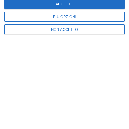
27.6.24 Bologna – Stadio Dall'Ara
ACCETTO
30.6.24 Messina – Stadio Franco Scoglio
2.7.24 Pescara – Stadio Adriatico Giovanni
PIÙ OPZIONI
Cornacchia (NUOVA DATA)
4.7.24 Milano – Stadio San Siro
NON ACCETTO
Radio Italia solomusicaitaliana
è la
radio ufficiale
delle date italiane dell’“
Overdose D’Amore World
Tour
”.
di
Daniele Verderio
© Riproduzione riservata
Ultime news
Vedi tutte