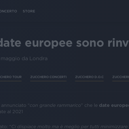
 CONCERTO
STORE
date europee sono rinv
 13 maggio da Londra
CHERO TOUR
ZUCCHERO CONCERTI
ZUCCHERO D.O.C
ZUCCHER
 annunciato “
con grande rammarico
” che le
date europe
te al 2021
to: “
Ci dispiace molto ma è meglio per tutti minimizzare i