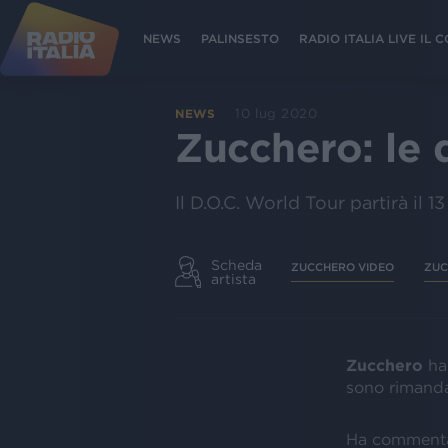
NEWS
PALINSESTO
RADIO ITALIA LIVE IL
10 lug 2020
NEWS
Zucchero: le 
Il D.O.C. World Tour partirà il
Scheda
ZUCCHERO VIDEO
ZUC
artista
Zucchero
ha
sono rimanda
Ha commenta