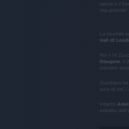
salute e il be
mia priorità
”.
La tournée e
Hall di Lond
Poi il 14 Zuc
Glasgow
, il
concerti eur
Zucchero ha 
cura di voi, i
Intanto
Adel
estratto dal