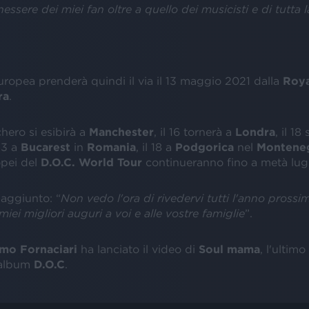
nessere dei miei fan oltre a quello dei musicisti e di tutta 
uropea prenderà quindi il via il 13 maggio 2021 dalla
Roya
ra
.
chero si esibirà a
Manchester
, il 16 tornerà a
Londra
, il 18
 23 a
Bucarest
in
Romania
, il 18 a
Podgorica
nel
Montene
opei del
D.O.C. World Tour
continueranno fino a metà lugl
aggiunto: “
N
on vedo l'ora di rivedervi tutti l'anno pross
 miei migliori auguri a voi e alle vostre famiglie
”.
mo Fornaciari
ha lanciato il video di
Soul mama
, l'ultim
l'album
D.O.C
.