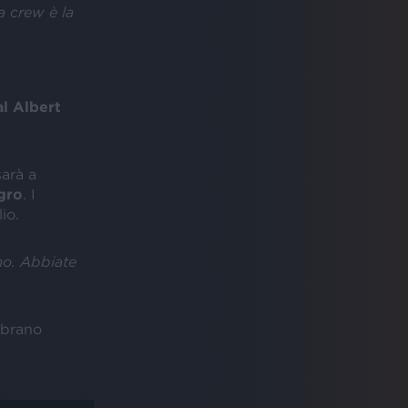
la crew è la
l Albert
 sarà a
gro
. I
io.
imo. Abbiate
o brano