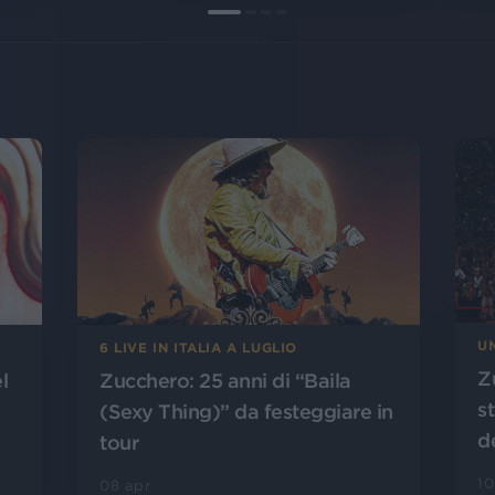
U
6 LIVE IN ITALIA A LUGLIO
Z
l
Zucchero: 25 anni di “Baila
st
(Sexy Thing)” da festeggiare in
d
tour
10
08 apr