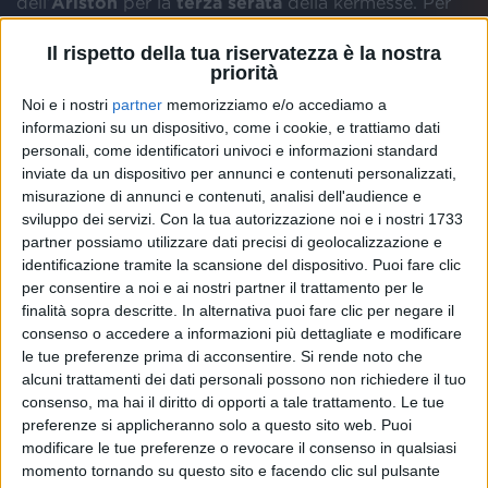
dell’
Ariston
per la
terza serata
della kermesse. Per
fortuna è riuscito ad arrivare. “
Sono rimasto fermo
per tre ore in auto. Poi, ho detto all’autista: ‘Apri la
Il rispetto della tua riservatezza è la nostra
priorità
finestra. Ho fermato un motociclista e gli ho chiesto
di portarmi a Sanremo in moto. Meno male che è un
Noi e i nostri
partner
memorizziamo e/o accediamo a
milanista
”, ha raccontato.
informazioni su un dispositivo, come i cookie, e trattiamo dati
personali, come identificatori univoci e informazioni standard
inviate da un dispositivo per annunci e contenuti personalizzati,
Alla domanda di
Amadeus
“
E come avremmo fatto
misurazione di annunci e contenuti, analisi dell'audience e
se non fossi arrivato?
”,
Zlatan Ibrahimovic
ha
sviluppo dei servizi.
Con la tua autorizzazione noi e i nostri 1733
risposto svelando la sua
quarta regola
. “
Se Zlatan
partner possiamo utilizzare dati precisi di geolocalizzazione e
non va al festival, il festival va da Zlatan
”, ha detto.
identificazione tramite la scansione del dispositivo. Puoi fare clic
per consentire a noi e ai nostri partner il trattamento per le
Amadeus
gli ha fatto giustamente notare che la
finalità sopra descritte. In alternativa puoi fare clic per negare il
squadra di Sanremo è un po’ troppo numerosa. “
A
consenso o accedere a informazioni più dettagliate e modificare
casa di zlatan c’è posto: l’orchestra sta all’ingresso, i
le tue preferenze prima di acconsentire.
Si rende noto che
cantanti in salotto, le ragazze con Zlatan, tu
alcuni trattamenti dei dati personali possono non richiedere il tuo
consenso, ma hai il diritto di opporti a tale trattamento. Le tue
(Amadeus) in cucina per un fare il caffè. Achille
preferenze si applicheranno solo a questo sito web. Puoi
Lauro in garage a controllare le macchine, così i ladri
modificare le tue preferenze o revocare il consenso in qualsiasi
non entrano perché hanno paura di lui
”, ha spiegato.
momento tornando su questo sito e facendo clic sul pulsante