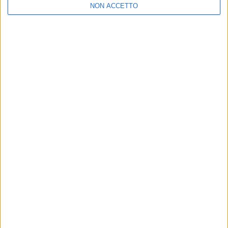
NON ACCETTO
10 fe
11 feb
Chi siamo
Contattaci
Privacy
Lavora con noi
Pubblicita'
Regolamenti
Mobile
Radio Italia Tv
Codice etico
Riservatezza
SEGUICI