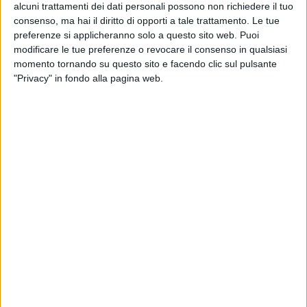
alcuni trattamenti dei dati personali possono non richiedere il tuo
indiani, questa è una cosa molto attuale. E partiamo
consenso, ma hai il diritto di opporti a tale trattamento. Le tue
con “Vado al Massimo”, una canzone degli anni 80
preferenze si applicheranno solo a questo sito web. Puoi
praticamente, un pezzo con cui andai a Sanremo, un
modificare le tue preferenze o revocare il consenso in qualsiasi
pezzo provocatorio ancora, e quindi riarrangiato
momento tornando su questo sito e facendo clic sul pulsante
punk, poi adesso ancora più duro. Poi nella prima
"Privacy" in fondo alla pagina web.
parte ci sono proprio tutti i pezzi degli anni 80 e
quindi sono stati naturalmente molto contenti,
soprattutto i fan storici che dall'inizio seguono e
fanno parte di questa storia straordinaria che dura
ormai da mezzo secolo
La tua storia straordinaria! Volevo partire proprio
da lì, dal grido “Non siamo mica gli americani”: se
mi dici se è una scaletta che in qualche modo
emotivamente è costruita a più mani con coloro
che ti seguono da sempre, che quindi questo
viaggio tra poesia, rock e resistenza lo fanno con
te in musica. Insomma, al grido di “Non siamo
mica gli americani” è un gran bel discorso!
Mi sembra molto chiaro anche come provocazione,