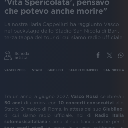
'Vita Spericolata', pensavo
che potevo anche morire"
La nostra Ilaria Cappelluti ha raggiunto Vasco
nel backstage dello Stadio San Nicola di Bari,
terza tappa del tour di cui siamo radio ufficiale
Scheda
artista
VASCO ROSSI
STADI
GIUBILEO
STADIO OLIMPICO
SAN NICOLA
Tra un anno, a giugno 2027,
Vasco Rossi
celebrerà i
50 anni
di carriera con
10 concerti consecutivi
allo
Stadio Olimpico di Roma. In attesa del suo
Giubileo
,
di cui siamo radio ufficiale, noi di
Radio Italia
solomusicaitaliana
siamo al suo fianco anche per il
tour negli stadi
in corso in queste settimane. In