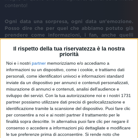
contento!
Ogni data una sorpresa, ogni data un'emozione.
Posso dire che per quel che abbiamo potuto già
prendere come informazioni, i fan, anche quelli
della primissima ora, sostengono che in questa
Il rispetto della tua riservatezza è la nostra
occasione nella scaletta ci sono sparpagliate un
priorità
sacco di chicche e un sacco di bellissimi regali. Mi
verrebbe da dire che è quasi una scaletta per veri
Noi e i nostri
partner
memorizziamo e/o accediamo a
intenditori, posso chiederti com'è che ti è venuta
informazioni su un dispositivo, come i cookie, e trattiamo dati
l'idea di comporla in questo modo?
personali, come identificatori univoci e informazioni standard
Hai detto proprio bene, è una scaletta per veri
inviate da un dispositivo per annunci e contenuti personalizzati,
intenditori, è la scaletta delle canzoni mancanti per
misurazione di annunci e contenuti, analisi dell'audience e
sviluppo dei servizi.
Con la tua autorizzazione noi e i nostri 1731
così dire, dove ci sono i pezzi che di solito non avevo
partner possiamo utilizzare dati precisi di geolocalizzazione e
mai fatto dal vivo, quelli che molti si aspettavano,
identificazione tramite la scansione del dispositivo. Puoi fare clic
che molti chiedevano e che non si riusciva mai a
per consentire a noi e ai nostri partner il trattamento per le
inserire nelle scalette ufficiali degli altri spettacoli.
finalità sopra descritte. In alternativa puoi fare clic per negare il
Quest'anno invece è proprio uno spettacolo in cui ho
consenso o accedere a informazioni più dettagliate e modificare
puntato su quello, al grido di “Non siamo mica gli
le tue preferenze prima di acconsentire.
Si rende noto che
americani”, per capirci, che loro possono sparare agli