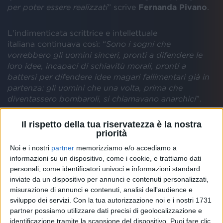
per poter essere realizzati
” scrive
Fernanda
Pivano
.
L'indimenticata scrittrice e intellettuale
italiana continuava così: “
Sono i sogni che
vorrebbero gli uomini sinceri, pronti a difendere le
loro idee, incapaci di schiavitù morali, pronti a
battersi per difendere idee magari fallimentari già in
partenza: gli uomini che una volta, prima che
diventassero bombaroli, si chiamavano anarchici
”.
Il rispetto della tua riservatezza è la nostra
Fernanda Pivano
conclude in questo modo: “
Chi lo
priorità
sa se questi due artisti che ho scelto come modello
per spiegare uno dei tanti punti di vista possibili,
Noi e i nostri
partner
memorizziamo e/o accediamo a
trasgrediscono per denuncia, come diceva Lillian
informazioni su un dispositivo, come i cookie, e trattiamo dati
Hellman, o per disperazione come diceva Bukowski,
personali, come identificatori univoci e informazioni standard
o per bisogno di affermare a qualunque costo la
inviate da un dispositivo per annunci e contenuti personalizzati,
misurazione di annunci e contenuti, analisi dell'audience e
propria indipendenza come dice Vasco. Forse non lo
sviluppo dei servizi.
Con la tua autorizzazione noi e i nostri 1731
sapremo mai. Quello che sapremo è che molti di noi
partner possiamo utilizzare dati precisi di geolocalizzazione e
saranno capaci di tremare leggendo le poesie di
identificazione tramite la scansione del dispositivo. Puoi fare clic