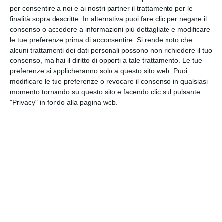
Bukowski o quelle di Vasco, col loro messaggio di
per consentire a noi e ai nostri partner il trattamento per le
integrità proposto come premio o comunque come
finalità sopra descritte. In alternativa puoi fare clic per negare il
sogno per la vita di ragazzi in attesa di diventare
consenso o accedere a informazioni più dettagliate e modificare
uomini
".
le tue preferenze prima di acconsentire.
Si rende noto che
alcuni trattamenti dei dati personali possono non richiedere il tuo
consenso, ma hai il diritto di opporti a tale trattamento. Le tue
preferenze si applicheranno solo a questo sito web. Puoi
modificare le tue preferenze o revocare il consenso in qualsiasi
momento tornando su questo sito e facendo clic sul pulsante
"Privacy" in fondo alla pagina web.
VASCO NONSTOPLIVE 2019 - MILANO