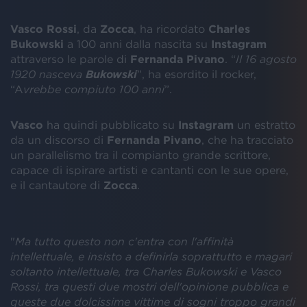
Vasco Rossi
, da
Zocca
, ha ricordato
Charles
Bukowski
a 100 anni dalla nascita su
Instagram
attraverso le parole di
Fernanda
Pivano
. “
Il 16 agosto
1920 nasceva
Bukowski
”, ha esordito il rocker,
“A
vrebbe compiuto 100 anni
”.
Vasco
ha quindi pubblicato su
Instagram
un estratto
da un discorso di
Fernanda
Pivano
, che ha tracciato
un parallelismo tra il compianto grande scrittore,
capace di ispirare artisti e cantanti con le sue opere,
e il cantautore di
Zocca
.
"
Ma tutto questo non c'entra con l'affinità
intellettuale, e insisto a definirla soprattutto e magari
soltanto intellettuale, tra Charles Bukowski e Vasco
Rossi, tra questi due mostri dell'opinione pubblica e
queste due dolcissime vittime di sogni troppo grandi