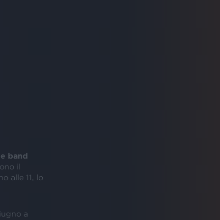
lle band
ono il
 alle 11, lo
giugno a