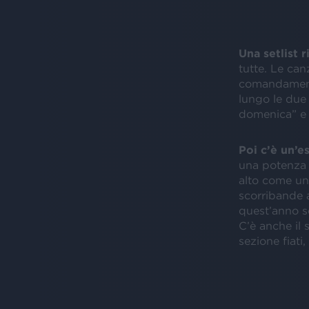
Una setlist 
tutte. Le can
comandamento”
lungo le due 
domenica” e i
Poi c’è un’e
una potenza 
alto come un
scorribande a
quest’anno s
C’è anche il 
sezione fiati