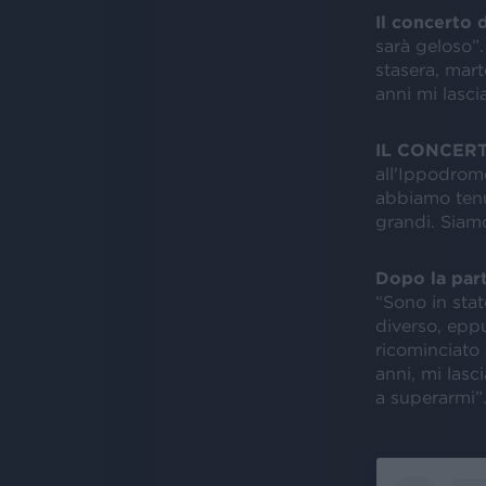
Il concerto 
sarà geloso”
stasera, mar
anni mi lasci
IL CONCERTO.
all'Ippodrom
abbiamo tenu
grandi. Siamo
Dopo la par
“Sono in stat
diverso, epp
ricominciato
anni, mi lasc
a superarmi”