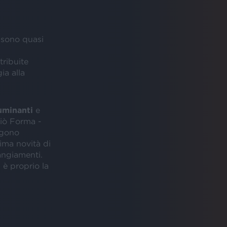
i sono quasi
tribuite
ia alla
luminanti
e
iò Forma -
ngono
tima novità di
angiamenti.
 è proprio la