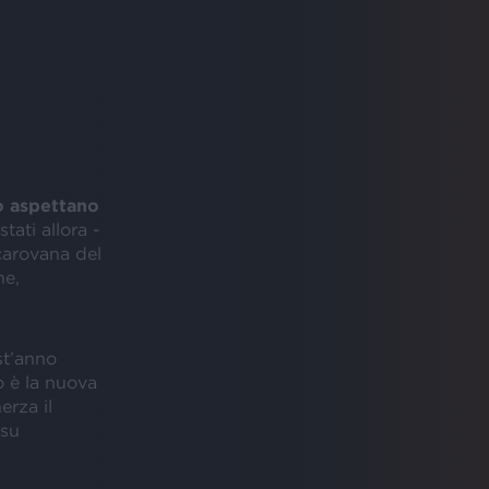
o aspettano
tati allora -
carovana del
ne,
st’anno
no è la nuova
erza il
 su