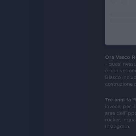
Ora Vasco Ro
- quasi nessun
e non vedono
Blasco inclu
costruzione p
Tre anni fa 
invece, per il
area dell’Ipp
rocker, inqua
Instagram.