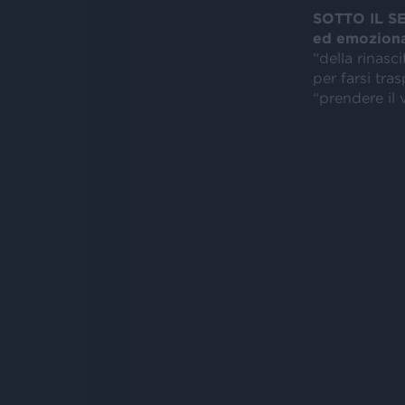
SOTTO IL S
ed emozion
“della rinasc
per farsi tra
“prendere il 