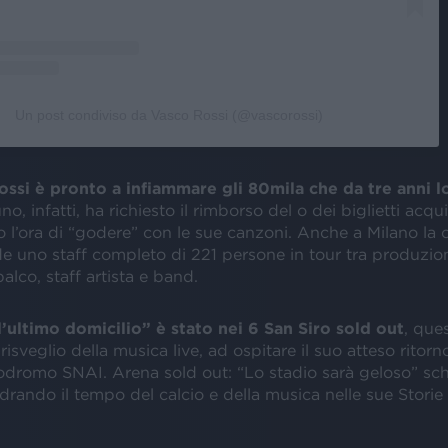
Un post condiviso da Vasco Rossi (@vascorossi)
ssi è pronto a infiammare gli 80mila che da tre anni l
o, infatti, ha richiesto il rimborso del o dei biglietti acquis
 l’ora di “godere” con le sue canzoni. Anche a Milano la 
de uno staff completo di 221 persone in tour tra produzio
alco, staff artista e band.
“l’ultimo domicilio” è stato nei 6 San Siro sold out
, que
 risveglio della musica live, ad ospitare il suo atteso ritor
odromo SNAI. Arena sold out: “Lo stadio sarà geloso” sch
drando il tempo del calcio e della musica nelle sue Storie