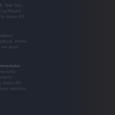
i
: “San Siro
i La Maura
etto dopo 40
vediamo
tival. Allora
nei posti
ommentato
:
ra tutto
bbiamo
i, dopo 40
 loro riescono