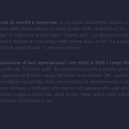
ricca di novità e sorprese
: le canzoni dell’ultimo album c
zoni dell’ultimo album ci sono quasi tutte, la prima è “XI
 e l’ultima è la title track “Siamo qui”. Le altre sono dis
ore e mezza di concerto, nelle prime dieci la hit “La piogg
l rock della fluida “L’amore l’amore”.
splosione di luci spettacolari con mille e 500 i corpi il
audio da 750mila watt. Sul gigantesco palco ideato da G
 palazzo di 9 piani, largo 90 metri e profondo 26 - avve
 chitarre sguainate, fiati che invitano al divertimento; l’ul
ono congas e timbales che danno un sapore afro agli arr
suono magico della Lap steel guitar. New entry nella band
, tromba trombone e sax.