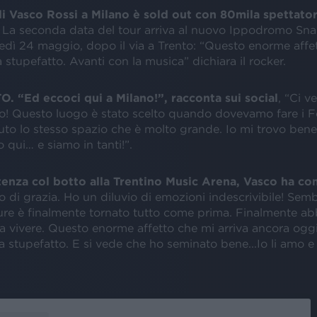
di Vasco Rossi a Milano è sold out con 80mila spettator
. La seconda data del tour arriva al nuovo Ippodromo Sna
tedì 24 maggio, dopo il via a Trento: “Questo enorme aff
a stupefatto. Avanti con la musica” dichiara il rocker.
 “Ed eccoci qui a Milano!”, racconta sui social
, “Ci 
o! Questo luogo è stato scelto quando dovevamo fare i Fes
to lo stesso spazio che è molto grande. Io mi trovo bene 
 qui… e siamo in tanti!”.
tenza col botto alla Trentino Music Arena, Vasco ha c
o di grazia. Ho un diluvio di emozioni indescrivibile! Semb
ure è finalmente tornato tutto come prima. Finalmente a
 a vivere. Questo enorme affetto che mi arriva ancora ogg
ia stupefatto. E si vede che ho seminato bene...Io li amo e
.