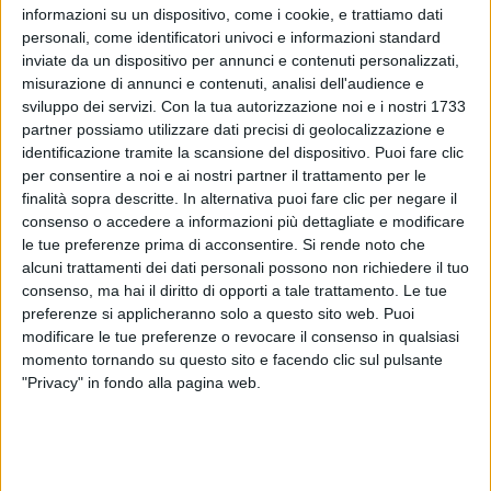
informazioni su un dispositivo, come i cookie, e trattiamo dati
Adesso, è ora di ultimare una scaletta che Vasco
personali, come identificatori univoci e informazioni standard
Rossi preannuncia
sorprendente
: “Sarà una bella
inviate da un dispositivo per annunci e contenuti personalizzati,
botta”, garantisce. Poi,
lo spoiler
sul primo brano:
misurazione di annunci e contenuti, analisi dell'audience e
“I
nizia con una canzone che non si aspetta
sviluppo dei servizi.
Con la tua autorizzazione noi e i nostri 1733
nessuno, risistemata
”. I primi 3 pezzi, in particolare,
partner possiamo utilizzare dati precisi di geolocalizzazione e
saranno “
forti, tirati, senza pausa
”, seguiti da una
identificazione tramite la scansione del dispositivo. Puoi fare clic
ballata emozionante: “
Poi si ricomincia a spingere... e
per consentire a noi e ai nostri partner il trattamento per le
via così, con degli sbalzi emozionali ben studiati. Ci
finalità sopra descritte. In alternativa puoi fare clic per negare il
dev’essere un equilibrio tra due canzoni vicine anche
consenso o accedere a informazioni più dettagliate e modificare
come tonalità
”, ha spiegato ancora il Blasco,
le tue preferenze prima di acconsentire.
Si rende noto che
dimostrando attenzione ai dettagli.
alcuni trattamenti dei dati personali possono non richiedere il tuo
consenso, ma hai il diritto di opporti a tale trattamento. Le tue
preferenze si applicheranno solo a questo sito web. Puoi
modificare le tue preferenze o revocare il consenso in qualsiasi
momento tornando su questo sito e facendo clic sul pulsante
"Privacy" in fondo alla pagina web.