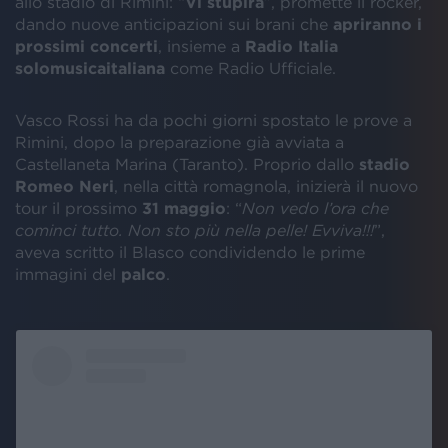
allo stadio di Rimini: “
Vi stupirà
”, promette il rocker,
dando nuove anticipazioni sui brani che
apriranno i
prossimi concerti
, insieme a
Radio Italia
solomusicaitaliana
come Radio Ufficiale.
Vasco Rossi ha da pochi giorni spostato le prove a
Rimini, dopo la preparazione già avviata a
Castellaneta Marina (Taranto). Proprio dallo
stadio
Romeo Neri
, nella città romagnola, inizierà il nuovo
tour il prossimo
31 maggio
: “
Non vedo l’ora che
cominci tutto. Non sto più nella pelle! Evviva!!!
”,
aveva scritto il Blasco condividendo le prime
immagini del
palco
.