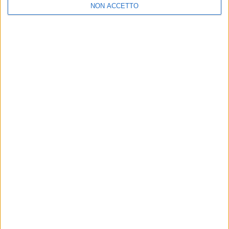
NON ACCETTO
Visualizza questo post su Instagram