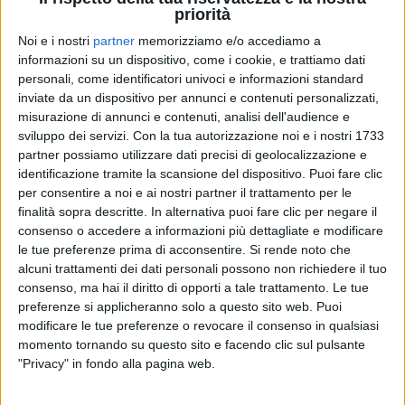
solomusicaitaliana
alla
Mostra Internazionale
priorità
d'Arte Cinematografica - La Biennale
di
Venezia
.
Noi e i nostri
partner
memorizziamo e/o accediamo a
informazioni su un dispositivo, come i cookie, e trattiamo dati
"
È stato un anno molto lungo. Sono successe cose
personali, come identificatori univoci e informazioni standard
molto belle e molto intense
", ha confessato la
inviate da un dispositivo per annunci e contenuti personalizzati,
misurazione di annunci e contenuti, analisi dell'audience e
cantante ai nostri microfoni.
sviluppo dei servizi.
Con la tua autorizzazione noi e i nostri 1733
partner possiamo utilizzare dati precisi di geolocalizzazione e
Negli ultimi 365 giorni (e più),
Valentina Parisse
ha
identificazione tramite la scansione del dispositivo. Puoi fare clic
lavorato al nuovo progetto con un
5 volte vincitore
per consentire a noi e ai nostri partner il trattamento per le
del
Grammy Award
(il più importante premio
finalità sopra descritte. In alternativa puoi fare clic per negare il
musicale), che è
Chris Lord Alge
. Per ora, l'artista
consenso o accedere a informazioni più dettagliate e modificare
non ha svelato né il
titolo
, né la
data
di
le tue preferenze prima di acconsentire.
Si rende noto che
pubblicazione
. Ha solo anticipato che il
prossimo
alcuni trattamenti dei dati personali possono non richiedere il tuo
album
conterrà tanto di lei,
molte collaborazioni
e
consenso, ma hai il diritto di opporti a tale trattamento. Le tue
che lei lo considera una sorta di figlio.
preferenze si applicheranno solo a questo sito web. Puoi
modificare le tue preferenze o revocare il consenso in qualsiasi
momento tornando su questo sito e facendo clic sul pulsante
Si sa già che una traccia del nuovo disco di
"Privacy" in fondo alla pagina web.
Valentina Parisse
sarà
Minimal
, il singolo sbarcato
su
Radio Italia solomusicaitaliana
venerdì 30