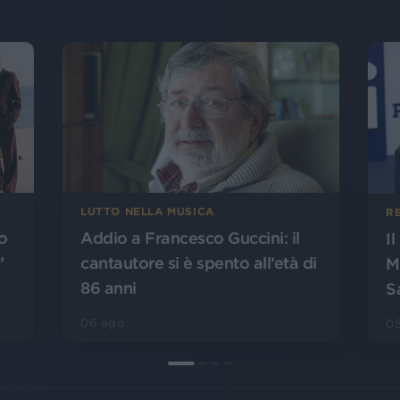
LUTTO NELLA MUSICA
R
o
Addio a Francesco Guccini: il
I
”
cantautore si è spento all’età di
M
86 anni
S
06 ago
0