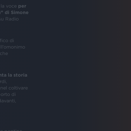
la voce
per
a” di Simone
 su Radio
fico di
all’omonimo
 che
ta la storia
rdi,
nel coltivare
porto di
davanti,