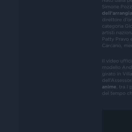
Nato dalla pe
Simone Pozz
dell’arrangi
direttore d’o
categoria Gi
artisti nazion
Patty Pravo e
Carcano, ment
Il video uffi
modello Andr
girato in Vil
dell’Assessor
anime
, tra i
del tempo che