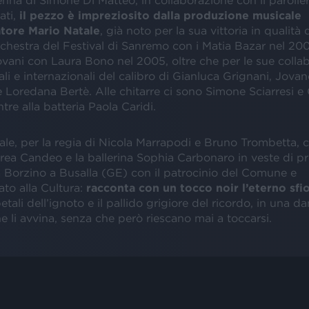
nna di Simone Di Matteo, in collaborazione con il parolie
ati,
il pezzo è impreziosito dalla produzione musicale
atore Mario Natale
, già noto per la sua vittoria in qualità 
rchestra del Festival di Sanremo con i Matia Bazar nel 200
ovani con Laura Bono nel 2005, oltre che per le sue colla
ali e internazionali del calibro di Gianluca Grignani, Jovano
 Loredana Bertè. Alle chitarre ci sono Simone Sciarresi e
re alla batteria Paola Caridi.
ciale, per la regia di Nicola Marrapodi e Bruno Trombetta, c
ea Candeo e la ballerina Sophia Carbonaro in veste di pro
la Borzino a Busalla (GE) con il patrocinio del Comune e
ato alla Cultura:
racconta con un tocco noir l’eterno sfio
 petali dell’ignoto e il pallido grigiore del ricordo, in una da
 li avvina, senza che però riescano mai a toccarsi.