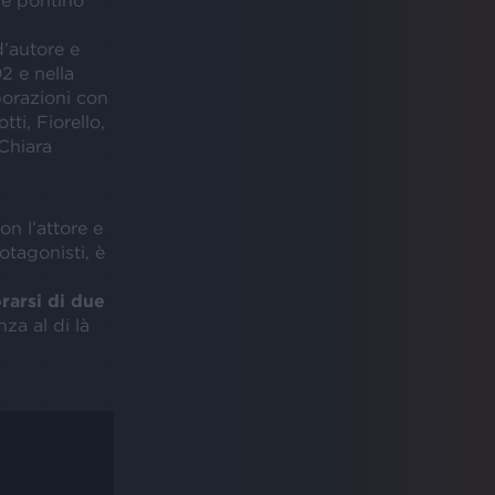
re pontino
d’autore e
2 e nella
borazioni con
tti, Fiorello,
 Chiara
on l’attore e
tagonisti, è
rarsi di due
nza al di là