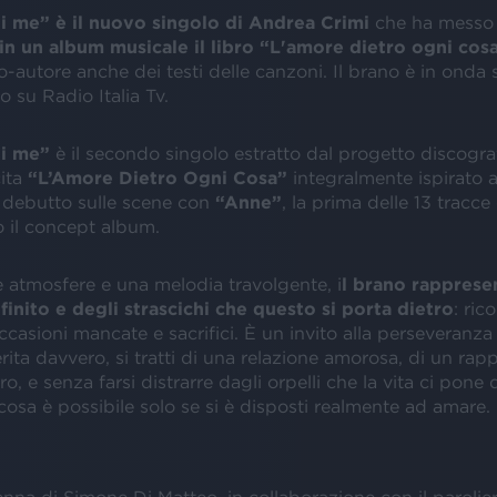
i me” è il nuovo singolo di Andrea Crimi
che ha messo 
in un album musicale il libro “L'amore dietro ogni cos
co-autore anche dei testi delle canzoni. Il brano è in onda
deo su Radio Italia Tv.
di me”
è il secondo singolo estratto dal progetto discogra
ita
“L’Amore Dietro Ogni Cosa”
integralmente ispirato 
l debutto sulle scene con
“Anne”
, la prima delle 13 tracce
il concept album.
e atmosfere e una melodia travolgente, i
l brano rappresen
finito e degli strascichi che questo si porta dietro
: rico
ccasioni mancate e sacrifici. È un invito alla perseveranza 
rita davvero, si tratti di una relazione amorosa, di un rap
ro, e senza farsi distrarre dagli orpelli che la vita ci pone 
osa è possibile solo se si è disposti realmente ad amare.