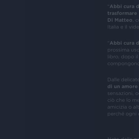
“
Abbi cura d
trasformare 
Di Matteo
, 
Italia e il vi
“
Abbi cura 
prossima usc
libro, dopo i
compongono 
Dalle delicat
di un amore 
sensazioni, o
ciò che lo me
amicizia o alt
perché ogni c