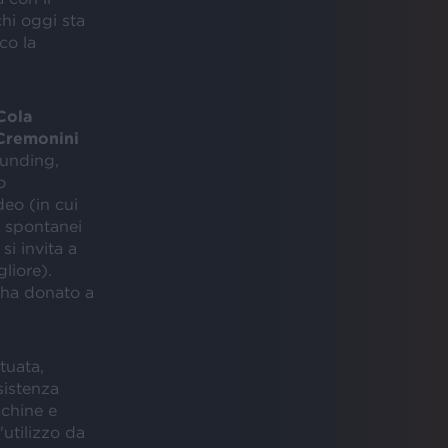
hi oggi sta
cco la
Cola
Cremonini
unding,
o
deo (in cui
b spontanei
si invita a
iore).
ha donato a
tuata,
sistenza
cchine e
'utilizzo da