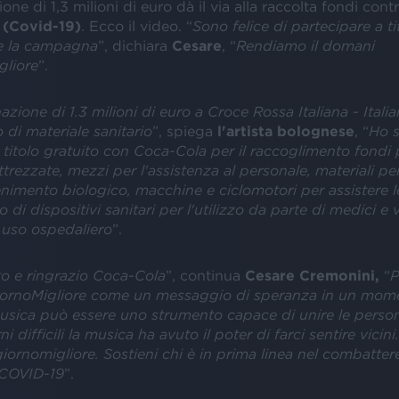
ne di 1,3 milioni di euro dà il via alla raccolta fondi contr
 (Covid-19)
. Ecco il video. “
Sono felice di partecipare a ti
e la campagna
”, dichiara
Cesare
, “
Rendiamo il domani
gliore
”.
zione di 1.3 milioni di euro a Croce Rossa Italiana - Itali
o di materiale sanitario
”, spiega
l'artista bolognese
, “
Ho s
 titolo gratuito con Coca-Cola per il raccoglimento fondi
rezzate, mezzi per l'assistenza al personale, materiali per
enimento biologico, macchine e ciclomotori per assistere 
 di dispositivi sanitari per l'utilizzo da parte di medici e v
 uso ospedaliero
”.
o e ringrazio Coca-Cola
”, continua
Cesare Cremonini,
“
P
ornoMigliore come un messaggio di speranza in un momen
musica può essere uno strumento capace di unire le perso
ni difficili la musica ha avuto il poter di farci sentire vicin
ornomigliore. Sostieni chi è in prima linea nel combatter
 COVID-19
”.