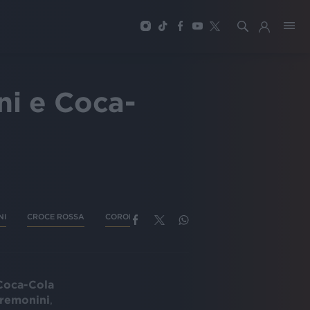
ni e Coca-
NI
CROCE ROSSA
CORONAVIRUS
Coca-Cola
remonini
,