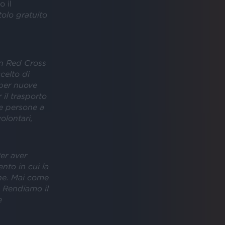
o il
tolo gratuito
an Red Cross
celto di
 per nuove
 il trasporto
le persone a
olontari,
er aver
to in cui la
ne. Mai come
i. Rendiamo il
e