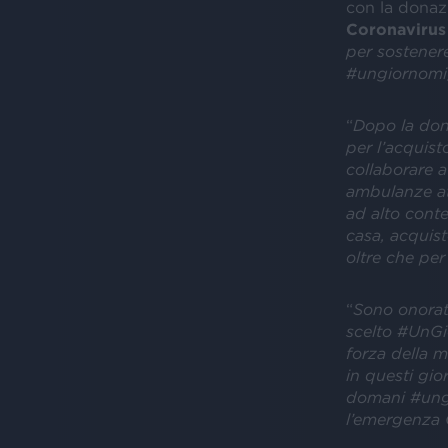
con la donazio
Coronavirus
per sostener
#ungiornomi
“
Dopo la dona
per l’acquist
collaborare a
ambulanze att
ad alto cont
casa, acquisto
oltre che per
“
Sono onorat
scelto #UnGi
forza della 
in questi gior
domani #ungi
l’emergenza