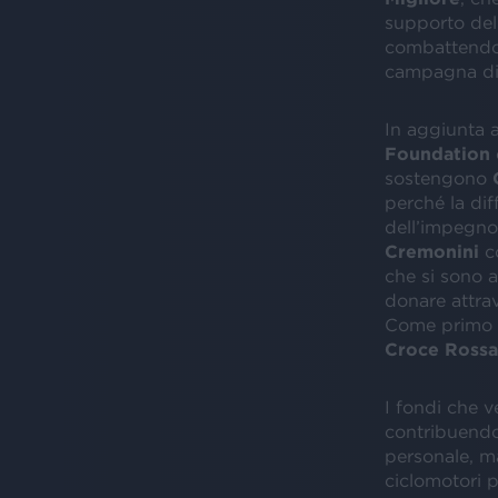
supporto del 
combattendo
campagna d
In aggiunta a
Foundation
sostengono
perché la dif
dell’impegno e
Cremonini
co
che si sono av
donare attra
Come primo s
Croce Rossa 
I fondi che v
contribuendo
personale, m
ciclomotori p