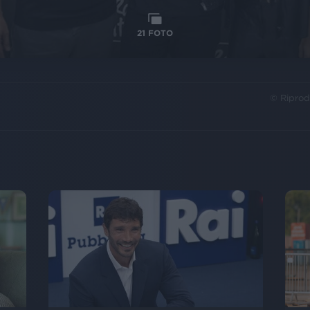
21
FOTO
© Riprod