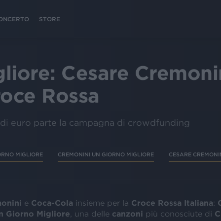
 CONCERTO
STORE
liore: Cesare Cremoni
roce Rossa
i di euro parte la campagna di crowdfunding
ORNO MIGLIORE
CREMONINI UN GIORNO MIGLIORE
CESARE CREMONI
onini
e
Coca-Cola
insieme per la
Croce Rossa Italiana
:
n Giorno Migliore
, una delle
canzoni
più conosciute di
C