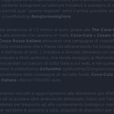
cantante bolognese un’ulteriore iniziativa a sostegno di c
 perché quel “
giorno migliore
” arrivi il prima possibile: e
i crowdfunding
#ungiornomigliore
.
lla donazione di 1,3 milioni di euro, grazie alla
The Coca-
e alle aziende che operano in Italia,
Coca-Cola
e
Cesare 
Croce Rossa Italiana
attraverso una campagna di crowdf
ficile condizione che il Paese sta attraversando ha bisogn
 dell’aiuto di tutti. L’iniziativa è lanciata attraverso un vi
mpare a titolo gratuito), che rende omaggio ai flashmo
vicendati sui balconi di tutta Italia e sul web, e nel quale 
verso la piattaforma
Gofundme
(gofundme/f/ungiornomigl
ostenitore della campagna di raccolta fondi,
Coca-Cola
Italiana
ulteriori 100.000 euro.
erranno raccolti si aggiungeranno alla donazione già effet
 ad acquistare altre ambulanze attrezzate, mezzi per l'as
ateriali per trasporto ad alto contenimento biologico, ma
er assistere le persone a casa, acquisto di dispositivi per l