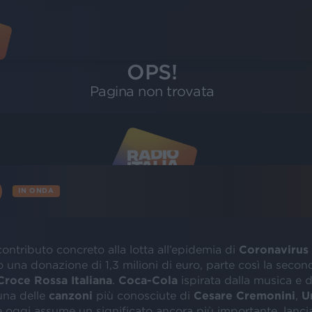
ontributo concreto alla lotta all’epidemia di
Coronavirus 
po una donazione di 1,3 milioni di euro, parte così la secon
Croce Rossa Italiana
.
Coca-Cola
ispirata dalla musica e d
una delle
canzoni
più conosciute di
Cesare Cremonini
,
U
e oggi assume un significato ancora più importante, lancia