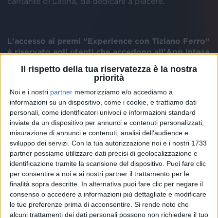
cantante di Latina, da dedicare a piacere.
L'accesso ai
premi “Experience con Tiziano Ferro”
è riservato agli utenti che accedono all'App Intesa
Sanpaolo Reward
con il profilo “Premium” (i “Clienti
Il rispetto della tua riservatezza è la nostra
Digitali”), ovvero coloro che hanno sottoscritto il
priorità
contratto My Key della banca, attivato il Servizio a
Noi e i nostri
partner
memorizziamo e/o accediamo a
distanza ed effettuato almeno un accesso all'app
informazioni su un dispositivo, come i cookie, e trattiamo dati
Intesa Sanpaolo Mobile sul medesimo dispositivo su
personali, come identificatori univoci e informazioni standard
cui hanno scaricato l'app Intesa Sanpaolo Reward.
inviate da un dispositivo per annunci e contenuti personalizzati,
misurazione di annunci e contenuti, analisi dell'audience e
Oltre a donare queste esperienze esclusive ai suoi
sviluppo dei servizi.
Con la tua autorizzazione noi e i nostri 1733
fan,
Tiziano Ferro ha deciso di devolvere 50mila
partner possiamo utilizzare dati precisi di geolocalizzazione e
euro al fondo di solidarietà Scena Unita
, per
identificazione tramite la scansione del dispositivo. Puoi fare clic
supportare il settore della musica e dello spettacolo.
per consentire a noi e ai nostri partner il trattamento per le
Insieme alla donazione di Tiziano e al contributo di
finalità sopra descritte. In alternativa puoi fare clic per negare il
300mila euro che la banca ha già versato nei mesi
consenso o accedere a informazioni più dettagliate e modificare
le tue preferenze prima di acconsentire.
Si rende noto che
scorsi,
Intesa Sanpaolo mette a disposizione la
alcuni trattamenti dei dati personali possono non richiedere il tuo
propria piattaforma For Funding
per chiunque