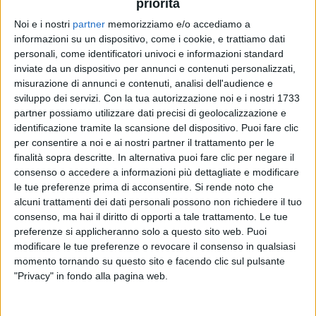
scherzato
Fiorello
e
Amadeus
.
priorità
Noi e i nostri
partner
memorizziamo e/o accediamo a
Umberto Tozzi
ha poi annunciato il concerto del
10
informazioni su un dispositivo, come i cookie, e trattiamo dati
aprile
in diretta streaming dallo
Sporting Monte
personali, come identificatori univoci e informazioni standard
Carlo
. Noi di
Radio Italia
siamo
radio ufficiale
.
inviate da un dispositivo per annunci e contenuti personalizzati,
misurazione di annunci e contenuti, analisi dell'audience e
sviluppo dei servizi.
Con la tua autorizzazione noi e i nostri 1733
L’intero
ricavato
della serata sarà devoluto in favore
partner possiamo utilizzare dati precisi di geolocalizzazione e
dei suoi
musicisti
,
tecnici
e
staff
che da più di un
identificazione tramite la scansione del dispositivo. Puoi fare clic
anno sono a casa senza lavoro.
per consentire a noi e ai nostri partner il trattamento per le
finalità sopra descritte. In alternativa puoi fare clic per negare il
consenso o accedere a informazioni più dettagliate e modificare
le tue preferenze prima di acconsentire.
Si rende noto che
alcuni trattamenti dei dati personali possono non richiedere il tuo
di
Mara Bizzoco
© Riproduzione riservata
consenso, ma hai il diritto di opporti a tale trattamento. Le tue
preferenze si applicheranno solo a questo sito web. Puoi
modificare le tue preferenze o revocare il consenso in qualsiasi
momento tornando su questo sito e facendo clic sul pulsante
"Privacy" in fondo alla pagina web.
Ultime news
Vedi tutte