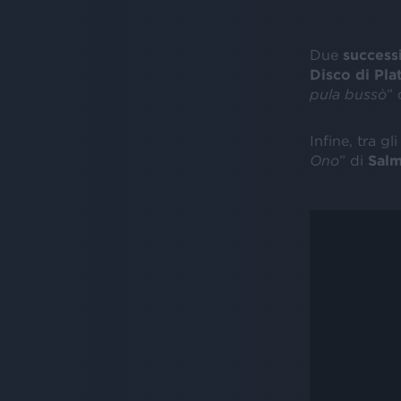
Due
success
Disco di Pla
pula bussò
” 
Infine, tra gli
Ono
” di
Sal