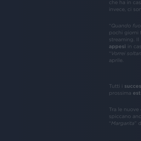
che ha in casa
invece, ci s
“
Quando fuor
pochi giorni f
streaming. Il
appesi
in cas
“
Vorrei solta
aprile.
Tutti i
succes
prossima
est
Tra le nuove 
spiccano anc
“
Margarita
” 