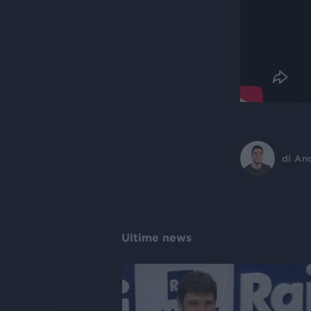
di
An
Ultime news