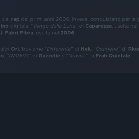
i
del
rap
dei primi anni 2000, invece, conquistano per la p
tino
digitale: “
Vengo dalla Luna
” di
Caparezza
, uscita nel
di
Fabri Fibra
, uscita nel
2006
.
 altri
Ori
, troviamo “
Differente
” di
Nek
, “
Ossigeno
” di
Rko
mo
, “
NMRPM
” di
Gazzelle
e “
Gravità
” di
Frah Quintale
.