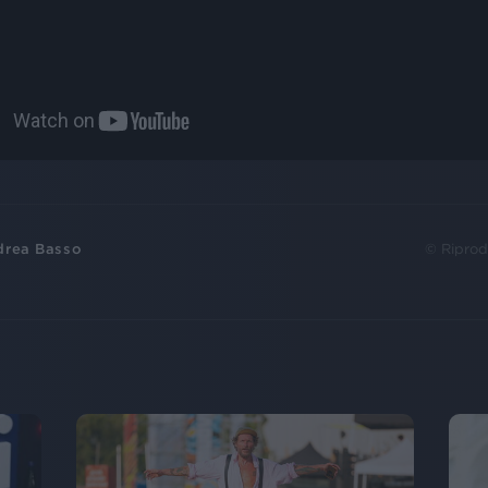
drea Basso
© Riprod