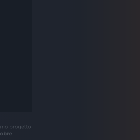
imo progetto
tobre
.