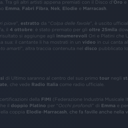
. Tra gli altri artisti appena premiati con il Disco d'
Oro
e
ono
Emma
,
Fabri Fibra
,
Nek
,
Elodie
e
Marracash
.
i piove
”,
estratto
da “
Colpa delle favole
”, è uscito uffici
a, il
4 ottobre
: è stato premiato per gli
oltre 25mila
dow
 risultato si aggiunge agli
innumerevoli
Ori e Platini che 
a sua: il cantante li ha mostrati in un
video
in cui canta a
nto amarti
”, altra traccia contenuta nel
disco
pubblicato lo
si
di Ultimo saranno al centro del suo primo
tour
negli
st
ate
, che vede
Radio Italia
come radio ufficiale.
certificazioni della
FIMI
(Federazione Industria Musicale It
he il
doppio Platino
per “
Occhi profondi
” di
Emma
e per 
della coppia
Elodie
-
Marracash
,
che fa faville anche nella v