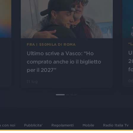
“
FRA I 550MILA DI ROMA
U
Ultimo scrive a Vasco: “Ho
2
comprato anche io il biglietto
f
per il 2027”
06
11 lug
a con noi
Pubblicita'
Regolamenti
Mobile
Radio Italia Tv