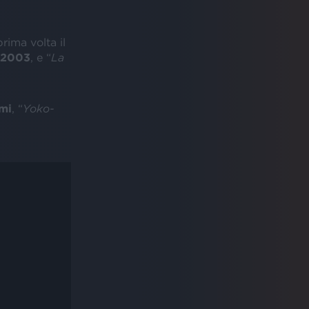
rima volta il
2003
, e “
La
mi
, “
Yoko-