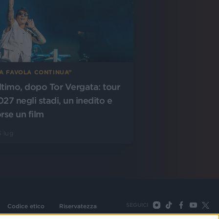
LA FAVOLA CONTINUA”
ltimo, dopo Tor Vergata: tour
027 negli stadi, un inedito e
orse un film
 lug
SEGUICI
Codice etico
Riservatezza