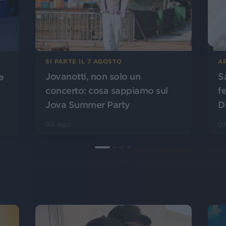
SI PARTE IL 7 AGOSTO
A
Jovanotti, non solo un
S
e
concerto: cosa sappiamo sul
f
Jova Summer Party
D
04 ago
0