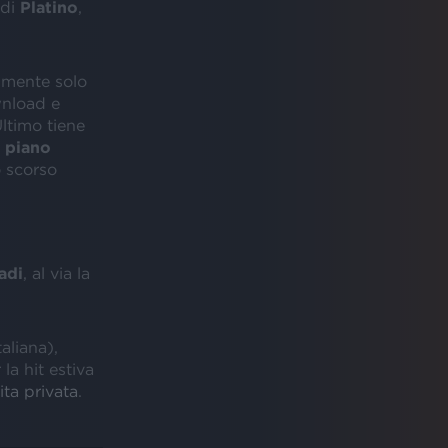
 di
Platino
,
almente solo
nload e
Ultimo tiene
l
piano
 scorso
adi
, al via la
aliana),
la hit estiva
ita privata
.