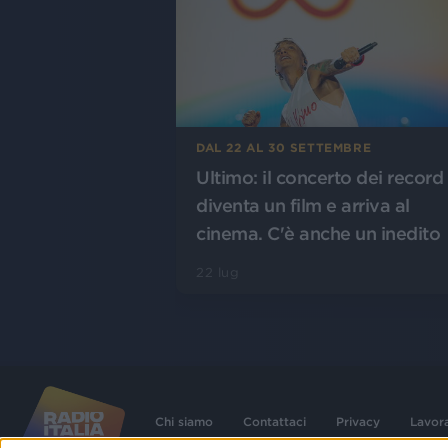
DAL 22 AL 30 SETTEMBRE
Ultimo: il concerto dei record
diventa un film e arriva al
cinema. C'è anche un inedito
22 lug
Chi siamo
Contattaci
Privacy
Lavor